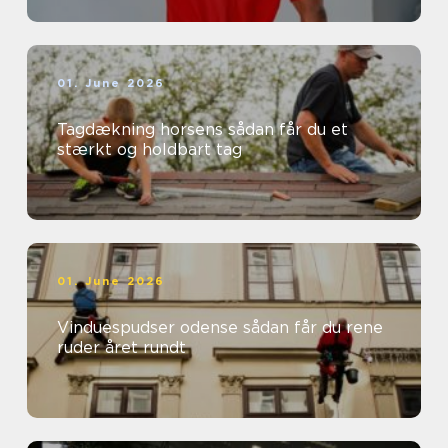
01. June 2026
Tagdækning horsens sådan får du et
stærkt og holdbart tag
01. June 2026
Vinduespudser odense sådan får du rene
ruder året rundt