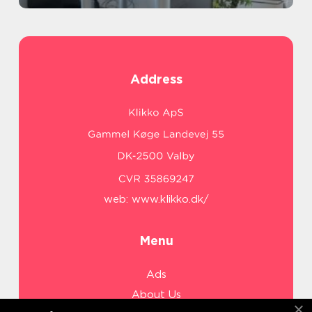
Address
web:
www.klikko.dk/
Menu
Ads
About Us