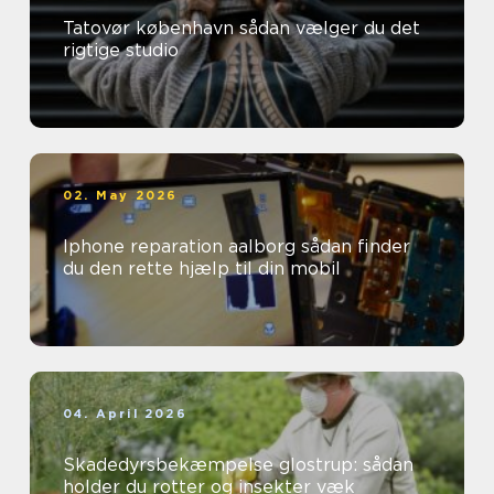
Tatovør københavn sådan vælger du det
rigtige studio
02. May 2026
Iphone reparation aalborg sådan finder
du den rette hjælp til din mobil
04. April 2026
Skadedyrsbekæmpelse glostrup: sådan
holder du rotter og insekter væk