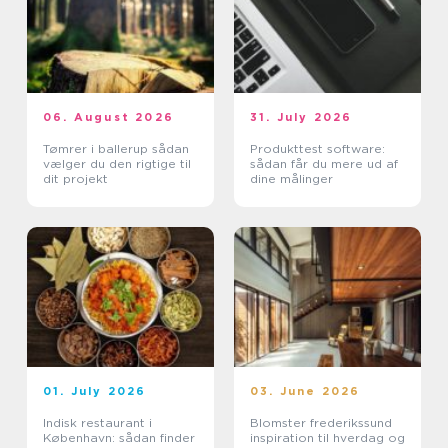
06. August 2026
31. July 2026
Tømrer i ballerup sådan
Produkttest software:
vælger du den rigtige til
sådan får du mere ud af
dit projekt
dine målinger
01. July 2026
03. June 2026
Indisk restaurant i
Blomster frederikssund
København: sådan finder
inspiration til hverdag og