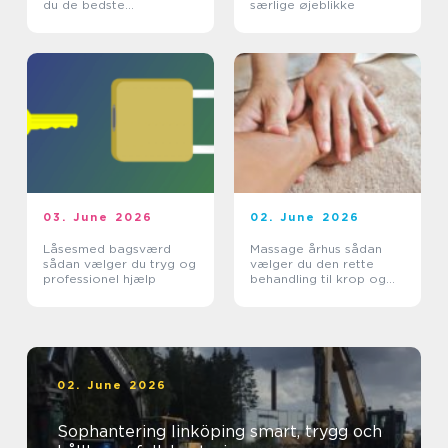
du de bedste
særlige øjeblikke
smagsoplevelser
03. June 2026
02. June 2026
Låsesmed bagsværd
Massage århus sådan
sådan vælger du tryg og
vælger du den rette
professionel hjælp
behandling til krop og
sind
02. June 2026
Sophantering linköping smart, trygg och