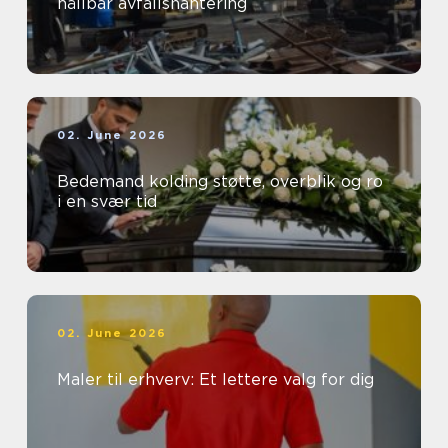
hållbar avfallshantering
02. June 2026
Bedemand kolding støtte, overblik og ro
i en svær tid
02. June 2026
Maler til erhverv: Et lettere valg for dig