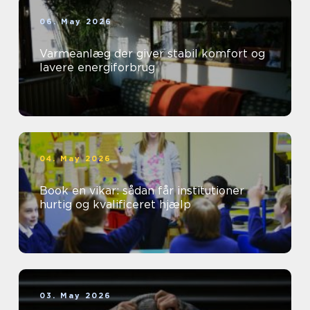
06. May 2026
Varmeanlæg der giver stabil komfort og
lavere energiforbrug
04. May 2026
Book en vikar: sådan får institutioner
hurtig og kvalificeret hjælp
03. May 2026