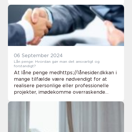
at det fornyer og forskønner dit hus’s
udseende. Men et af de første spørgsmål...
06 September 2024
Lån penge: Hvordan gør man det ansvarligt og
forstandigt?
At låne penge medhttps://lånesider.dkkan i
mange tilfælde være nødvendigt for at
realisere personlige eller professionelle
projekter, imødekomme overraskende
økonomiske forhindringer eller finansiere
store...