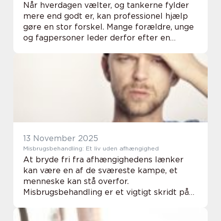
Når hverdagen vælter, og tankerne fylder
mere end godt er, kan professionel hjælp
gøre en stor forskel. Mange forældre, unge
og fagpersoner leder derfor efter en
Psykolog Århus, der har særlig erfaring
med børn og unge, og som kan skabe et
trygt rum ...
13 November 2025
Misbrugsbehandling: Et liv uden afhængighed
At bryde fri fra afhængighedens lænker
kan være en af de sværeste kampe, et
menneske kan stå overfor.
Misbrugsbehandling er et vigtigt skridt på
vejen til at genvinde kontrol over sit liv, og
det kræver resso...