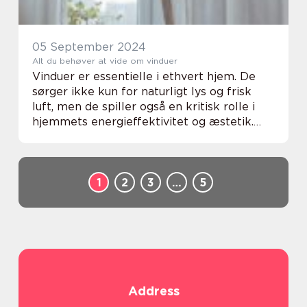
05 September 2024
Alt du behøver at vide om vinduer
Vinduer er essentielle i ethvert hjem. De
sørger ikke kun for naturligt lys og frisk
luft, men de spiller også en kritisk rolle i
hjemmets energieffektivitet og æstetik.
Fra valget af den rigtige type glas til
ramme materialer og v...
1
2
3
…
5
Address