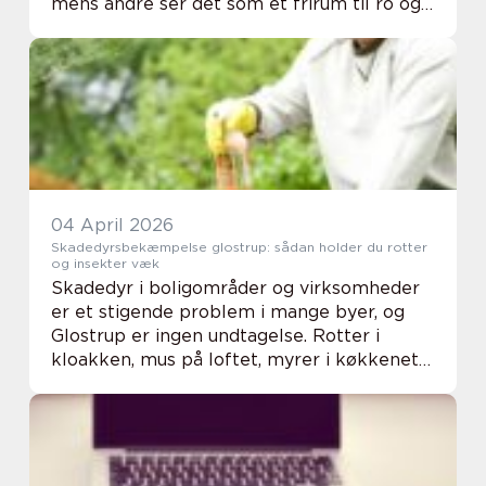
mens andre ser det som et frirum til ro og
nærvær. Uanset om du kommer direkte fra
kontoret, studiet eller håndværket, kan...
04 April 2026
Skadedyrsbekæmpelse glostrup: sådan holder du rotter
og insekter væk
Skadedyr i boligområder og virksomheder
er et stigende problem i mange byer, og
Glostrup er ingen undtagelse. Rotter i
kloakken, mus på loftet, myrer i køkkenet
eller sølvfisk på badeværelset skaber
utryghed og kan give både sundheds- og
bygningsskad...