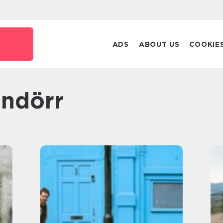
ADS
ABOUT US
COOKIE
andörr