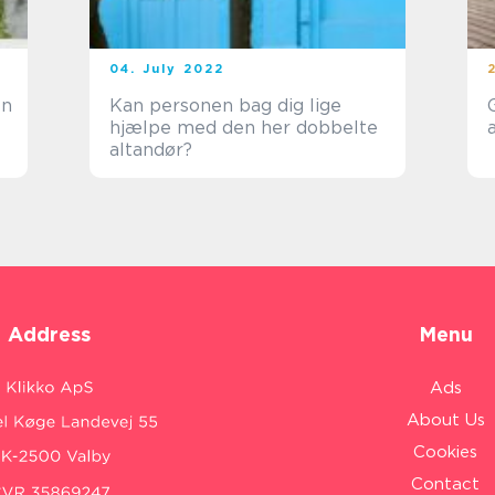
04. July 2022
en
Kan personen bag dig lige
hjælpe med den her dobbelte
altandør?
Address
Menu
Ads
About Us
Cookies
Contact