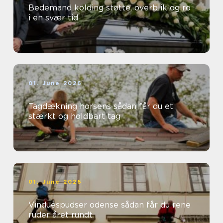
Bedemand kolding støtte, overblik og ro
i en svær tid
01. June 2026
Tagdækning horsens sådan får du et
stærkt og holdbart tag
01. June 2026
Vinduespudser odense sådan får du rene
ruder året rundt