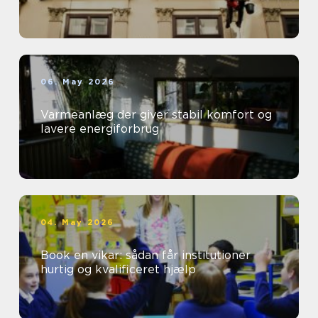
06. May 2026
Varmeanlæg der giver stabil komfort og
lavere energiforbrug
04. May 2026
Book en vikar: sådan får institutioner
hurtig og kvalificeret hjælp