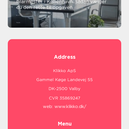
Glarmester i København: sådan vælger
du den rette til opgaven
Address
web:
www.klikko.dk/
Menu