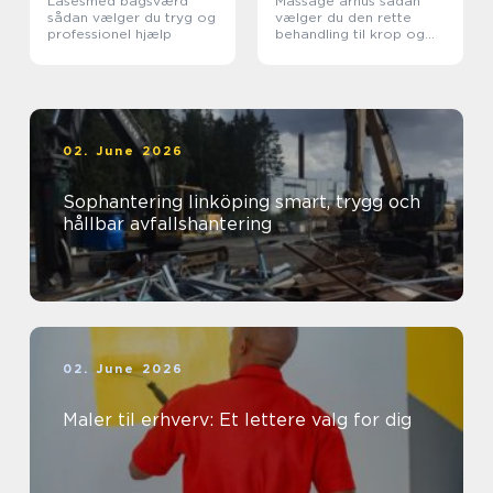
Låsesmed bagsværd
Massage århus sådan
sådan vælger du tryg og
vælger du den rette
professionel hjælp
behandling til krop og
sind
02. June 2026
Sophantering linköping smart, trygg och
hållbar avfallshantering
02. June 2026
Maler til erhverv: Et lettere valg for dig