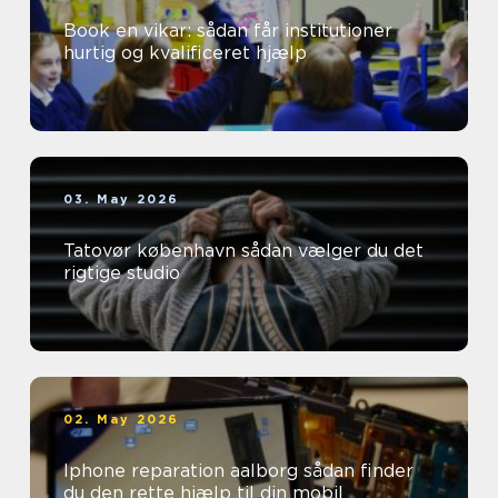
Book en vikar: sådan får institutioner
hurtig og kvalificeret hjælp
03. May 2026
Tatovør københavn sådan vælger du det
rigtige studio
02. May 2026
Iphone reparation aalborg sådan finder
du den rette hjælp til din mobil