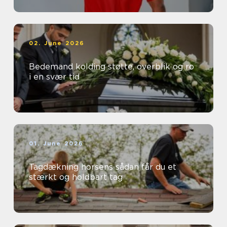
02. June 2026
Bedemand kolding støtte, overblik og ro
i en svær tid
01. June 2026
Tagdækning horsens sådan får du et
stærkt og holdbart tag