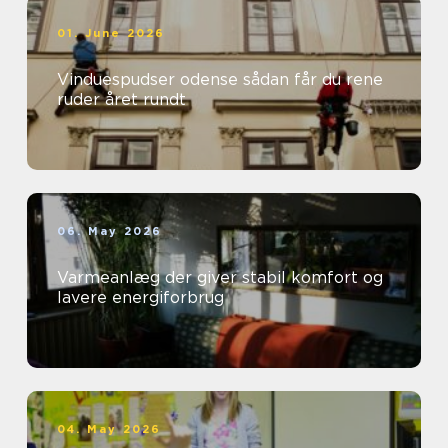
01. June 2026
Vinduespudser odense sådan får du rene
ruder året rundt
06. May 2026
Varmeanlæg der giver stabil komfort og
lavere energiforbrug
04. May 2026