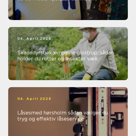
04. April 2026
Skadedyrsbekæmpelse glostrup: sådan
holder du rotter og insekter væk
04. April 2026
Låsesmed hørsholm sådan vælger du
tryg og effektiv låseservice