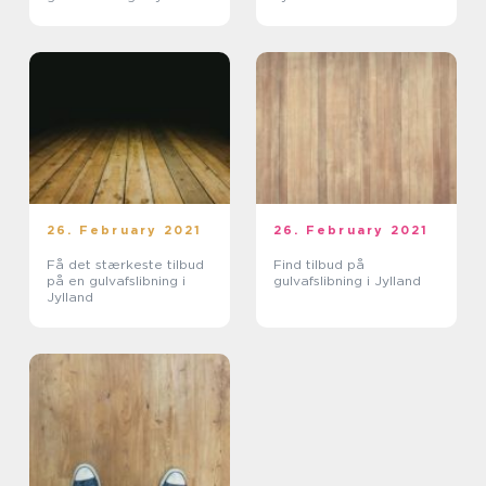
26. February 2021
26. February 2021
Få det stærkeste tilbud
Find tilbud på
på en gulvafslibning i
gulvafslibning i Jylland
Jylland