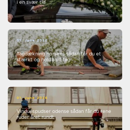
i en svær tid
01. June 2026
Tagdækning horsens sådan får du et
stærkt og holdbart tag
01. June 2026
Vinduespudser odense sådan får du rene
ruder året rundt