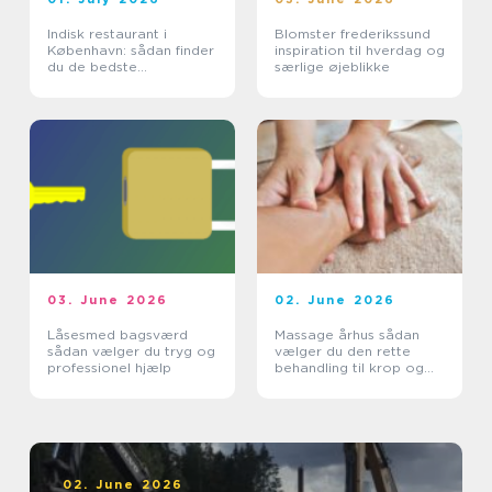
Indisk restaurant i
Blomster frederikssund
København: sådan finder
inspiration til hverdag og
du de bedste
særlige øjeblikke
smagsoplevelser
03. June 2026
02. June 2026
Låsesmed bagsværd
Massage århus sådan
sådan vælger du tryg og
vælger du den rette
professionel hjælp
behandling til krop og
sind
02. June 2026