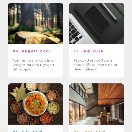
06. August 2026
31. July 2026
Tømrer i ballerup sådan
Produkttest software:
vælger du den rigtige til
sådan får du mere ud af
dit projekt
dine målinger
01. July 2026
03. June 2026