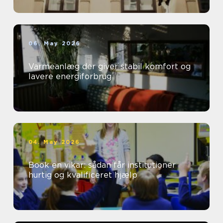
06. May 2026
Varmeanlæg der giver stabil komfort og
lavere energiforbrug
04. May 2026
Book en vikar: sådan får institutioner
hurtig og kvalificeret hjælp