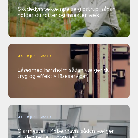
Skadedyrsbekæmpelse glostrup: sådan
holder du rotter og insekter væk
04. April 2026
Låsesmed hørsholm sådan vælger du
tryg og effektiv låseservice
03. April 2026
Glarmester i København: sådan vælger
du den rette til opgaven