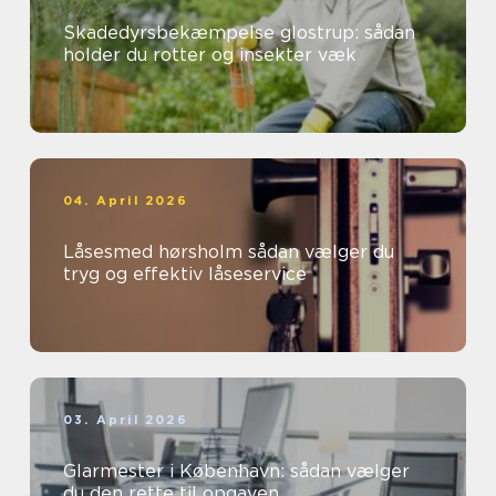
Skadedyrsbekæmpelse glostrup: sådan
holder du rotter og insekter væk
04. April 2026
Låsesmed hørsholm sådan vælger du
tryg og effektiv låseservice
03. April 2026
Glarmester i København: sådan vælger
du den rette til opgaven