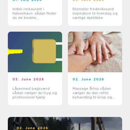
Indisk restaurant i
Blomster frederikssund
København: sådan finder
inspiration til hverdag og
du de bedste
særlige øjeblikke
smagsoplevelser
03. June 2026
02. June 2026
Låsesmed bagsværd
Massage århus sådan
sådan vælger du tryg og
vælger du den rette
professionel hjælp
behandling til krop og
sind
02. June 2026