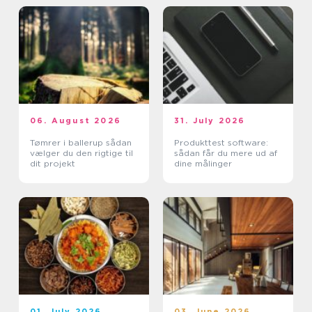
06. August 2026
31. July 2026
Tømrer i ballerup sådan
Produkttest software:
vælger du den rigtige til
sådan får du mere ud af
dit projekt
dine målinger
01. July 2026
03. June 2026