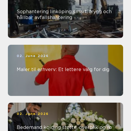
Sophantering linköping smart, trygg och
hållbar avfallshantering
02. June 2026
Maler til erhverv: Et lettere valg for dig
02. June 2026
Bedemand kolding støtte, overblik og ro