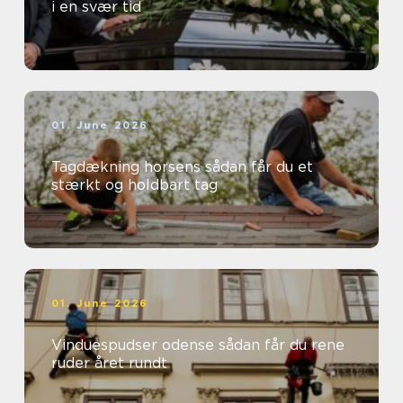
i en svær tid
01. June 2026
Tagdækning horsens sådan får du et
stærkt og holdbart tag
01. June 2026
Vinduespudser odense sådan får du rene
ruder året rundt