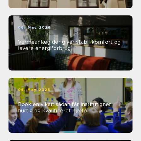
06. May 2026
Varmeanlæg der giver stabil komfort og
lavere energiforbrug
04. May 2026
Book en vikar: sådan får institutioner
hurtig og kvalificeret hjælp