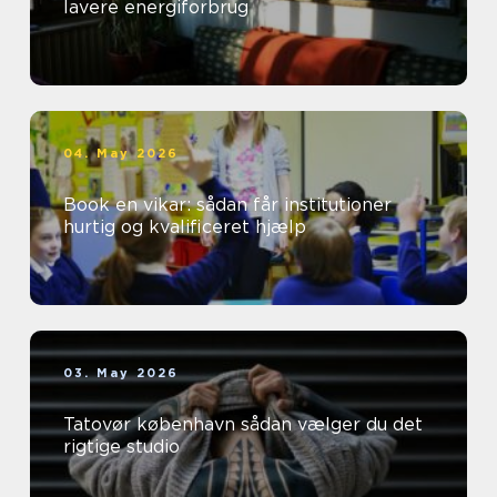
lavere energiforbrug
04. May 2026
Book en vikar: sådan får institutioner
hurtig og kvalificeret hjælp
03. May 2026
Tatovør københavn sådan vælger du det
rigtige studio