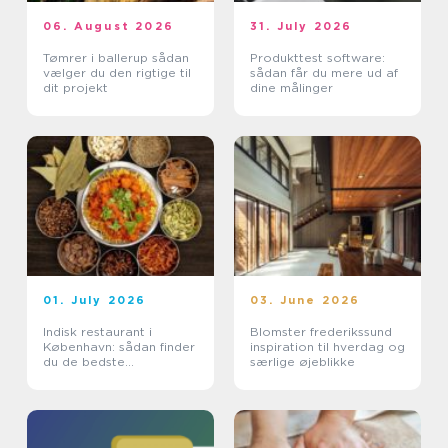
06. August 2026
31. July 2026
Tømrer i ballerup sådan
Produkttest software:
vælger du den rigtige til
sådan får du mere ud af
dit projekt
dine målinger
01. July 2026
03. June 2026
Indisk restaurant i
Blomster frederikssund
København: sådan finder
inspiration til hverdag og
du de bedste
særlige øjeblikke
smagsoplevelser