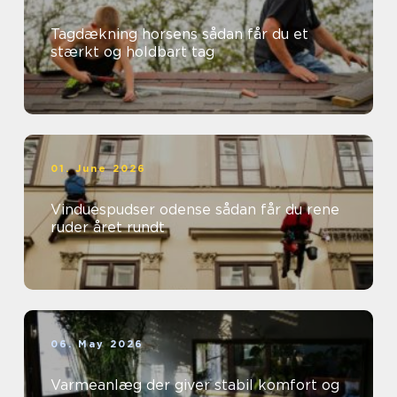
Tagdækning horsens sådan får du et
stærkt og holdbart tag
01. June 2026
Vinduespudser odense sådan får du rene
ruder året rundt
06. May 2026
Varmeanlæg der giver stabil komfort og