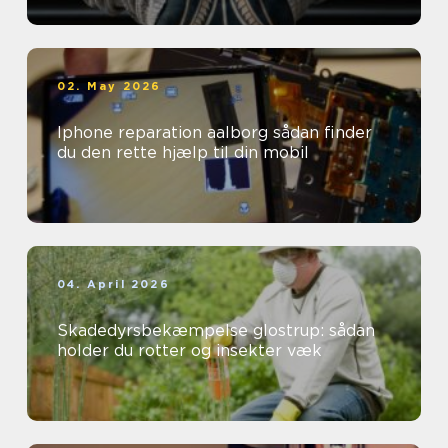
02. May 2026
Iphone reparation aalborg sådan finder
du den rette hjælp til din mobil
04. April 2026
Skadedyrsbekæmpelse glostrup: sådan
holder du rotter og insekter væk