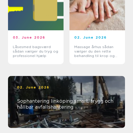
03. June 2026
02. June 2026
Låsesmed bagsværd
Massage århus sådan
sådan vælger du tryg og
vælger du den rette
professionel hjælp
behandling til krop og
sind
02. June 2026
Sophantering linköping smart, trygg och
hållbar avfallshantering