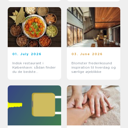
01. July 2026
03. June 2026
Indisk restaurant i
Blomster frederikssund
København: sådan finder
inspiration til hverdag og
du de bedste
særlige øjeblikke
smagsoplevelser