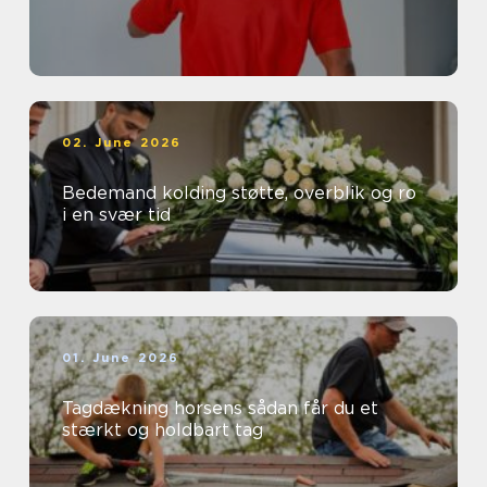
02. June 2026
Bedemand kolding støtte, overblik og ro
i en svær tid
01. June 2026
Tagdækning horsens sådan får du et
stærkt og holdbart tag