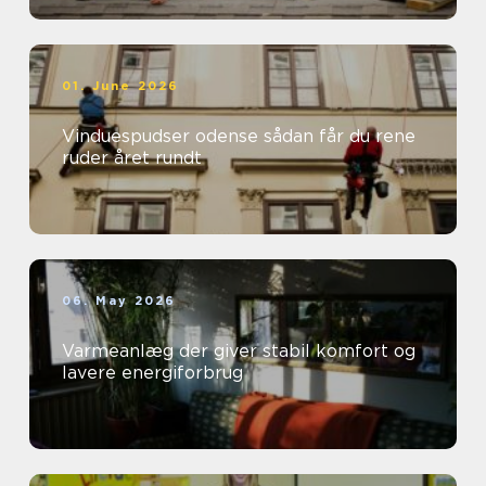
01. June 2026
Vinduespudser odense sådan får du rene
ruder året rundt
06. May 2026
Varmeanlæg der giver stabil komfort og
lavere energiforbrug