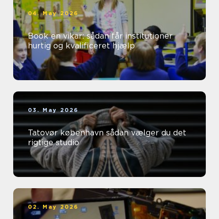
04. May 2026
Book en vikar: sådan får institutioner
hurtig og kvalificeret hjælp
03. May 2026
Tatovør københavn sådan vælger du det
rigtige studio
02. May 2026