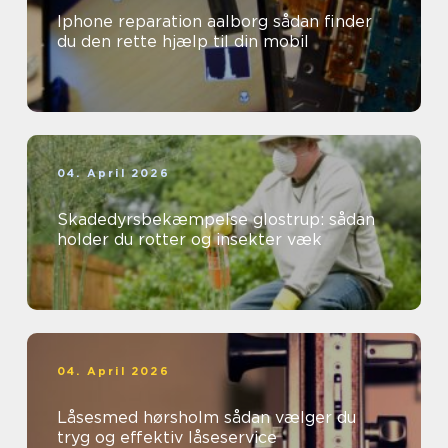
Iphone reparation aalborg sådan finder
du den rette hjælp til din mobil
04. April 2026
Skadedyrsbekæmpelse glostrup: sådan
holder du rotter og insekter væk
04. April 2026
Låsesmed hørsholm sådan vælger du
tryg og effektiv låseservice