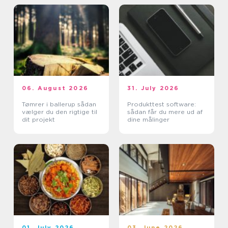
06. August 2026
31. July 2026
Tømrer i ballerup sådan
Produkttest software:
vælger du den rigtige til
sådan får du mere ud af
dit projekt
dine målinger
01. July 2026
03. June 2026