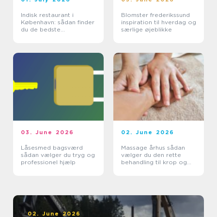
Indisk restaurant i
Blomster frederikssund
København: sådan finder
inspiration til hverdag og
du de bedste
særlige øjeblikke
smagsoplevelser
03. June 2026
02. June 2026
Låsesmed bagsværd
Massage århus sådan
sådan vælger du tryg og
vælger du den rette
professionel hjælp
behandling til krop og
sind
02. June 2026