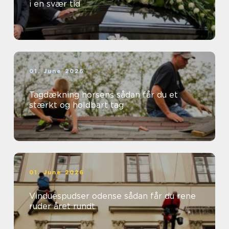
i en svær tid
01. June 2026
Tagdækning horsens sådan får du et
stærkt og holdbart tag
01. June 2026
Vinduespudser odense sådan får du rene
ruder året rundt