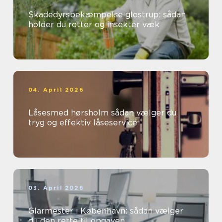
Skadedyrsbekæmpelse glostrup: sådan
holder du rotter og insekter væk
04. April 2026
Låsesmed hørsholm sådan vælger du
tryg og effektiv låseservice
03. April 2026
Glarmester i København: sådan vælger
du den rette til opgaven