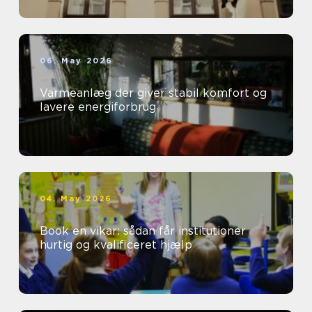
06. May 2026
Varmeanlæg der giver stabil komfort og
lavere energiforbrug
04. May 2026
Book en vikar: sådan får institutioner
hurtig og kvalificeret hjælp