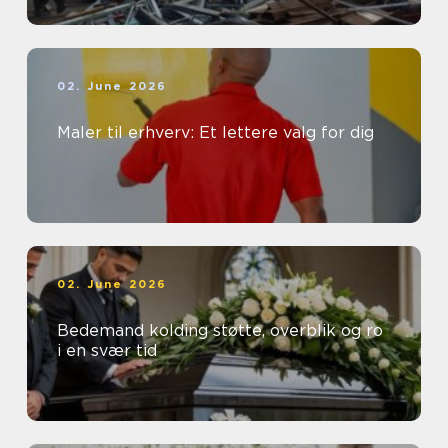
02. June 2026
Maler til erhverv: Et lettere valg for dig
02. June 2026
Bedemand kolding støtte, overblik og ro
i en svær tid