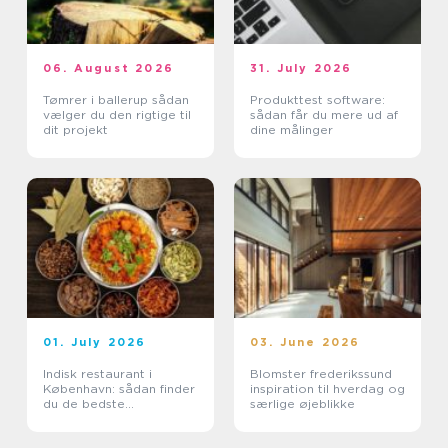
06. August 2026
31. July 2026
Tømrer i ballerup sådan
Produkttest software:
vælger du den rigtige til
sådan får du mere ud af
dit projekt
dine målinger
01. July 2026
03. June 2026
Indisk restaurant i
Blomster frederikssund
København: sådan finder
inspiration til hverdag og
du de bedste
særlige øjeblikke
smagsoplevelser