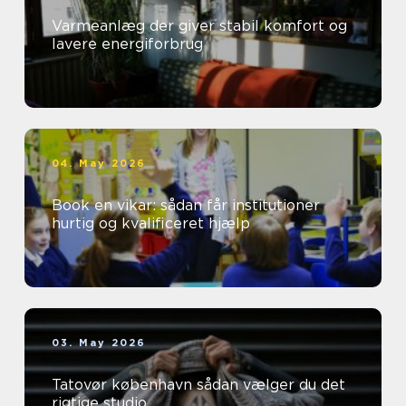
Varmeanlæg der giver stabil komfort og
lavere energiforbrug
04. May 2026
Book en vikar: sådan får institutioner
hurtig og kvalificeret hjælp
03. May 2026
Tatovør københavn sådan vælger du det
rigtige studio