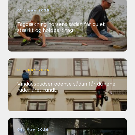
01. June 2026
Tagdækning horsens sådan får du et
stærkt og holdbart tag
01. June 2026
Vinduespudser odense sådan får du rene
ruder året rundt
06. May 2026