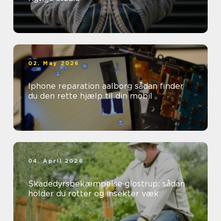
02. May 2026
Iphone reparation aalborg sådan finder
du den rette hjælp til din mobil
04. April 2026
Skadedyrsbekæmpelse glostrup: sådan
holder du rotter og insekter væk