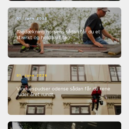
01. June 2026
Tagdækning horsens sådan får du et
stærkt og holdbart tag
01. June 2026
Vinduespudser odense sådan får du rene
ruder året rundt