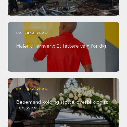
02. June 2026
Maler til erhverv: Et lettere valg for dig
02. June 2026
Bedemand kolding støtte, overblik og ro
i en svær tid