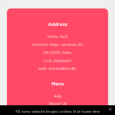
Address
web:
www.klikko.dk/
Menu
Ads
About Us
Cookies
På vores website bruges cookies til at huske dine