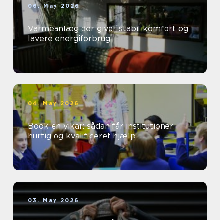
06. May 2026
Varmeanlæg der giver stabil komfort og
lavere energiforbrug
04. May 2026
Book en vikar: sådan får institutioner
hurtig og kvalificeret hjælp
03. May 2026