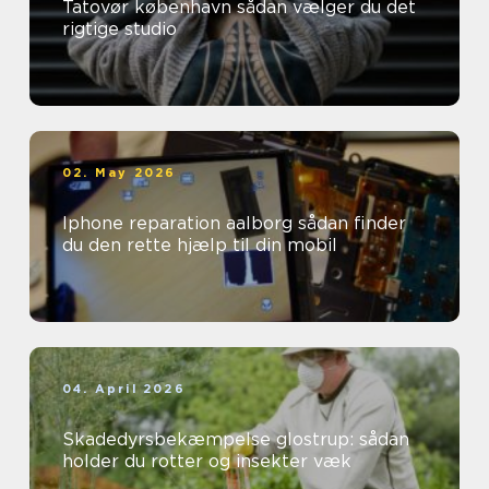
Tatovør københavn sådan vælger du det
rigtige studio
02. May 2026
Iphone reparation aalborg sådan finder
du den rette hjælp til din mobil
04. April 2026
Skadedyrsbekæmpelse glostrup: sådan
holder du rotter og insekter væk