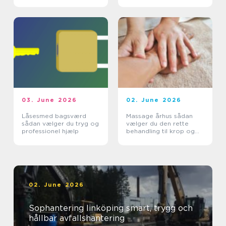
smagsoplevelser
03. June 2026
02. June 2026
Låsesmed bagsværd
Massage århus sådan
sådan vælger du tryg og
vælger du den rette
professionel hjælp
behandling til krop og
sind
02. June 2026
Sophantering linköping smart, trygg och
hållbar avfallshantering