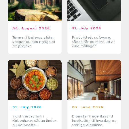
06. August 2026
31. July 2026
Tømrer i ballerup sådan
Produkttest software:
vælger du den rigtige til
sådan får du mere ud af
dit projekt
dine målinger
01. July 2026
03. June 2026
Indisk restaurant i
Blomster frederikssund
København: sådan finder
inspiration til hverdag og
du de bedste
særlige øjeblikke