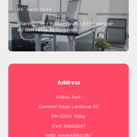
03. April 2026
Glarmester i København: sådan vælger
du den rette til opgaven
Address
web:
www.klikko.dk/