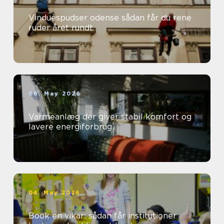
Vinduespudser odense sådan får du rene
ruder året rundt
06. May 2026
Varmeanlæg der giver stabil komfort og
lavere energiforbrug
04. May 2026
Book en vikar: sådan får institutioner