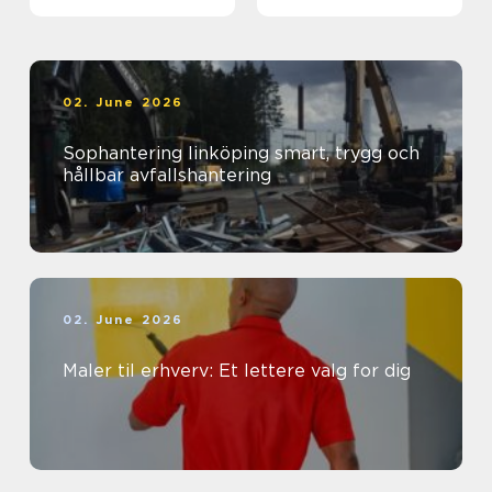
sind
02. June 2026
Sophantering linköping smart, trygg och
hållbar avfallshantering
02. June 2026
Maler til erhverv: Et lettere valg for dig