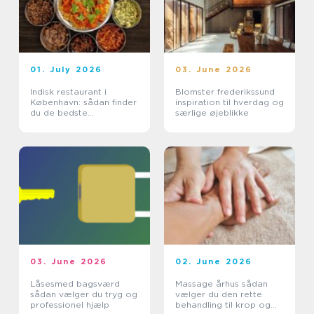
01. July 2026
03. June 2026
Indisk restaurant i
Blomster frederikssund
København: sådan finder
inspiration til hverdag og
du de bedste
særlige øjeblikke
smagsoplevelser
03. June 2026
02. June 2026
Låsesmed bagsværd
Massage århus sådan
sådan vælger du tryg og
vælger du den rette
professionel hjælp
behandling til krop og