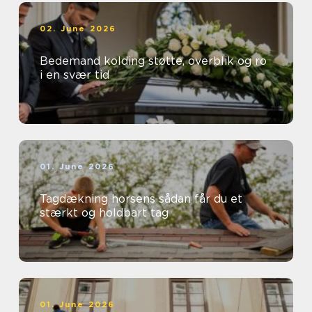
02. June 2026
Bedemand kolding støtte, overblik og ro
i en svær tid
01. June 2026
Tagdækning horsens sådan får du et
stærkt og holdbart tag
01. June 2026