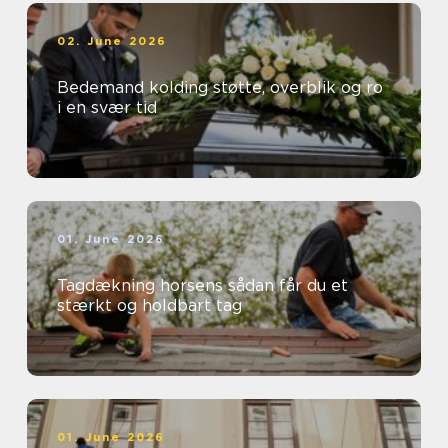
02. June 2026
Bedemand kolding støtte, overblik og ro
i en svær tid
01. June 2026
Tagdækning horsens sådan får du et
stærkt og holdbart tag
01. June 2026