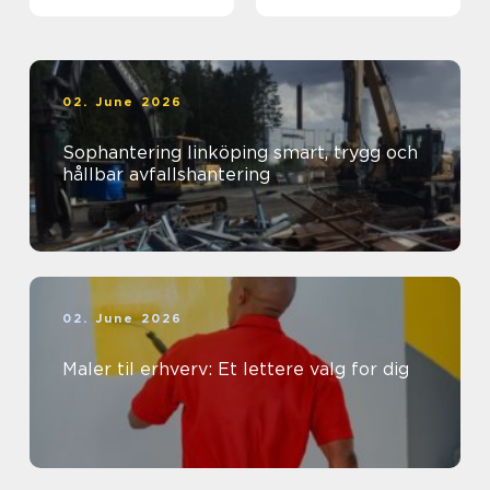
sind
02. June 2026
Sophantering linköping smart, trygg och
hållbar avfallshantering
02. June 2026
Maler til erhverv: Et lettere valg for dig