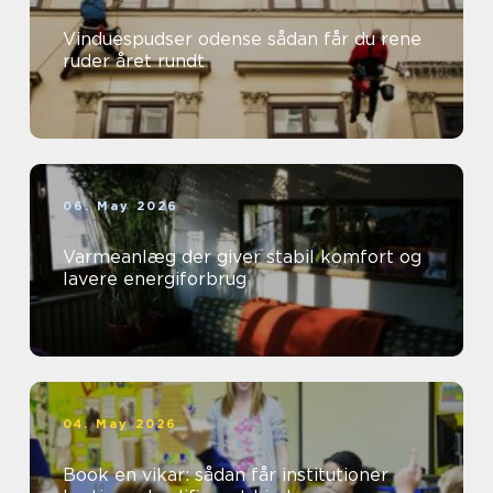
Vinduespudser odense sådan får du rene
ruder året rundt
06. May 2026
Varmeanlæg der giver stabil komfort og
lavere energiforbrug
04. May 2026
Book en vikar: sådan får institutioner