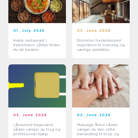
01. July 2026
03. June 2026
Indisk restaurant i
Blomster frederikssund
København: sådan finder
inspiration til hverdag og
du de bedste
særlige øjeblikke
smagsoplevelser
03. June 2026
02. June 2026
Låsesmed bagsværd
Massage århus sådan
sådan vælger du tryg og
vælger du den rette
professionel hjælp
behandling til krop og