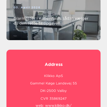
03. April 2026
Glarmester i København: sådan vælger
du den rette til opgaven
Address
web:
www.klikko.dk/