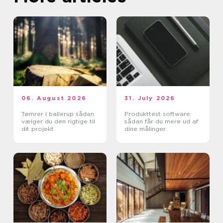
06. August 2026
31. July 2026
Tømrer i ballerup sådan
Produkttest software:
vælger du den rigtige til
sådan får du mere ud af
dit projekt
dine målinger