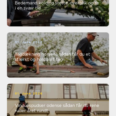
Bedemand kolding støtte, overblik og ro
i en svær tid
01. June 2026
Tagdækning horsens sådan får du et
stærkt og holdbart tag
01. June 2026
Vinduespudser odense sådan får du rene
ruder året rundt