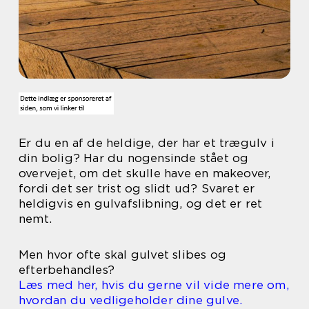
Er du en af de heldige, der har et trægulv i
din bolig? Har du nogensinde stået og
overvejet, om det skulle have en makeover,
fordi det ser trist og slidt ud? Svaret er
heldigvis en gulvafslibning, og det er ret
nemt.
Men hvor ofte skal gulvet slibes og
efterbehandles?
Læs med her, hvis du gerne vil vide mere om,
hvordan du vedligeholder dine gulve.