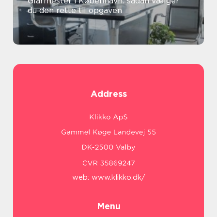
Glarmester i København: sådan vælger
du den rette til opgaven
Address
web:
www.klikko.dk/
Menu