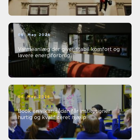
06. May 2026
Varmeanlæg der giver stabil komfort og
lavere energiforbrug
04. May 2026
Book en vikar: sådan får institutioner
hurtig og kvalificeret hjælp