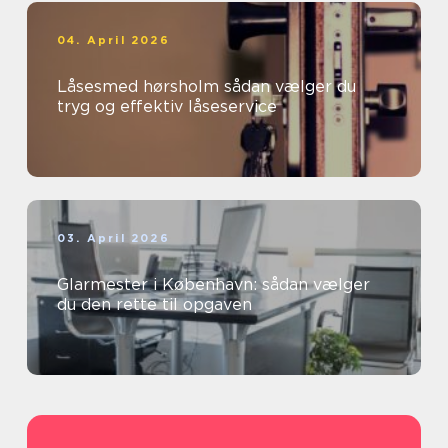
04. April 2026
Låsesmed hørsholm sådan vælger du
tryg og effektiv låseservice
03. April 2026
Glarmester i København: sådan vælger
du den rette til opgaven