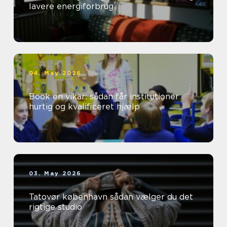
lavere energiforbrug
04. May 2026
Book en vikar: sådan får institutioner
hurtig og kvalificeret hjælp
03. May 2026
Tatovør københavn sådan vælger du det
rigtige studio