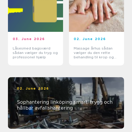
03. June 2026
02. June 2026
Låsesmed bagsværd
Massage århus sådan
sådan vælger du tryg og
vælger du den rette
professionel hjælp
behandling til krop og
sind
02. June 2026
Sophantering linköping smart, trygg och
hållbar avfallshantering