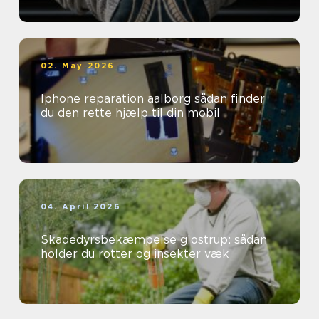
02. May 2026
Iphone reparation aalborg sådan finder
du den rette hjælp til din mobil
04. April 2026
Skadedyrsbekæmpelse glostrup: sådan
holder du rotter og insekter væk