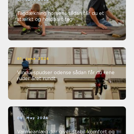
Tagdækning horsens sådan får du et
stærkt og holdbart tag
01. June 2026
Vinduespudser odense sådan får du rene
ruder året rundt
06. May 2026
Varmeanlæg der giver stabil komfort og