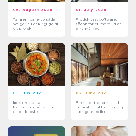
06. August 2026
31. July 2026
Tømrer i ballerup sådan
Produkttest software:
vælger du den rigtige til
sådan får du mere ud af
dit projekt
dine målinger
01. July 2026
03. June 2026
Indisk restaurant i
Blomster frederikssund
København: sådan finder
inspiration til hverdag og
du de bedste
særlige øjeblikke
smagsoplevelser