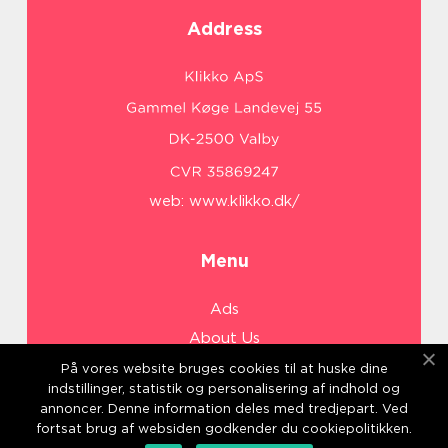
Address
web:
www.klikko.dk/
Menu
Ads
About Us
Cookies
På vores website bruges cookies til at huske dine
indstillinger, statistik og personalisering af indhold og
Contact
annoncer. Denne information deles med tredjepart. Ved
Sitemap
fortsat brug af websiden godkender du cookiepolitikken.