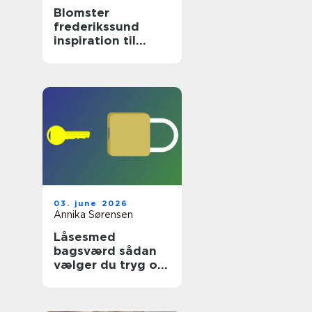
Blomster
frederikssund
inspiration til
hverdag og
særlige øjeblikke
03. june 2026
Annika Sørensen
Låsesmed
bagsværd sådan
vælger du tryg og
professionel hjælp