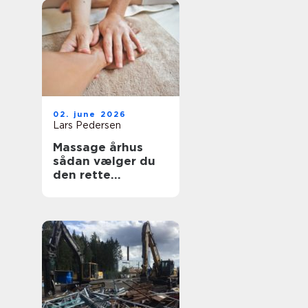
02. june 2026
Lars Pedersen
Massage århus
sådan vælger du
den rette
behandling til krop
og sind