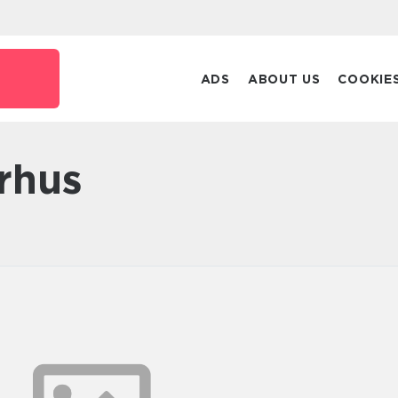
ADS
ABOUT US
COOKIE
Århus