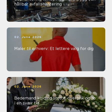
hållbar avfallshantering
02. June 2026
Maler til erhverv: Et lettere valg for dig
02. June 2026
Bedemand kolding støtte, overblik og ro
i en svær tid