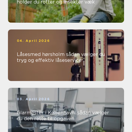
holder du rotter og insekter væk
04. April 2026
Låsesmed hørsholm sådan vælger du
tryg og effektiv låseservice
03. April 2026
Glarmester i København: sådan vælger
du den rette til opgaven