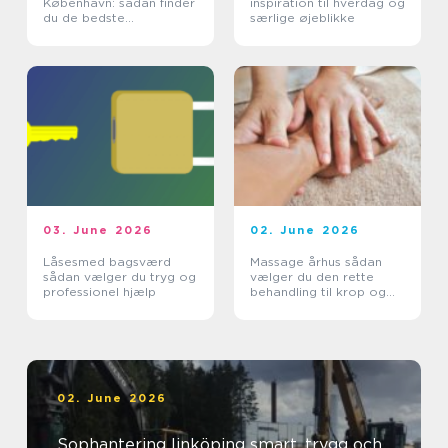
København: sådan finder
inspiration til hverdag og
du de bedste
særlige øjeblikke
smagsoplevelser
03. June 2026
02. June 2026
Låsesmed bagsværd
Massage århus sådan
sådan vælger du tryg og
vælger du den rette
professionel hjælp
behandling til krop og
sind
02. June 2026
Sophantering linköping smart, trygg och