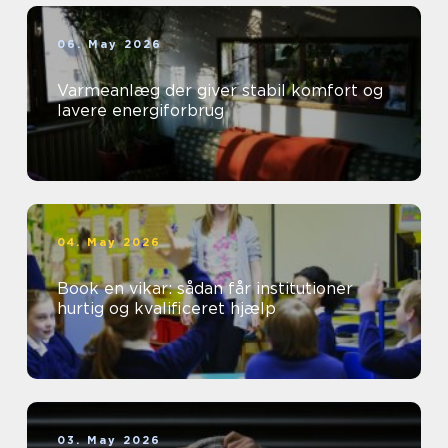
06. May 2026
Varmeanlæg der giver stabil komfort og
lavere energiforbrug
04. May 2026
Book en vikar: sådan får institutioner
hurtig og kvalificeret hjælp
03. May 2026