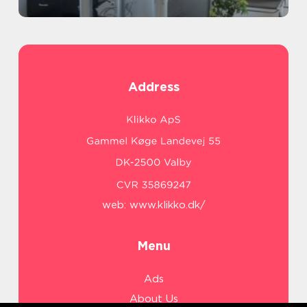
Address
web:
www.klikko.dk/
Menu
Ads
About Us