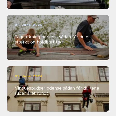
01. June 2026
Tagdækning horsens sådan får du et
stærkt og holdbart tag
01. June 2026
Vinduespudser odense sådan får du rene
ruder året rundt