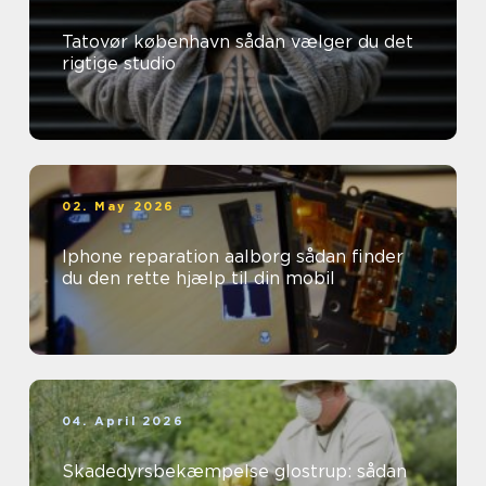
Tatovør københavn sådan vælger du det
rigtige studio
02. May 2026
Iphone reparation aalborg sådan finder
du den rette hjælp til din mobil
04. April 2026
Skadedyrsbekæmpelse glostrup: sådan