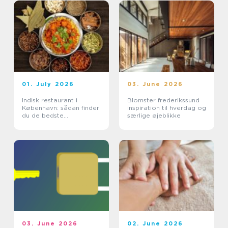
01. July 2026
03. June 2026
Indisk restaurant i
Blomster frederikssund
København: sådan finder
inspiration til hverdag og
du de bedste
særlige øjeblikke
smagsoplevelser
03. June 2026
02. June 2026