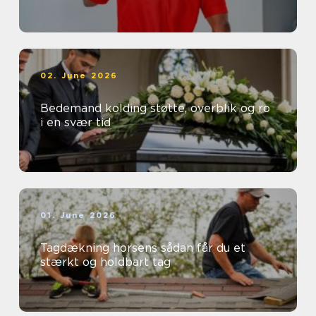
02. June 2026
Bedemand kolding støtte, overblik og ro
i en svær tid
01. June 2026
Tagdækning horsens sådan får du et
stærkt og holdbart tag