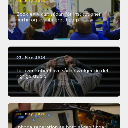
04. May 2026
Book en vikar: sådan får institutioner
hurtig og kvalificeret hjælp
03. May 2026
Tatovør københavn sådan vælger du det
rigtige studio
02. May 2026
Iphone reparation aalborg sådan finder