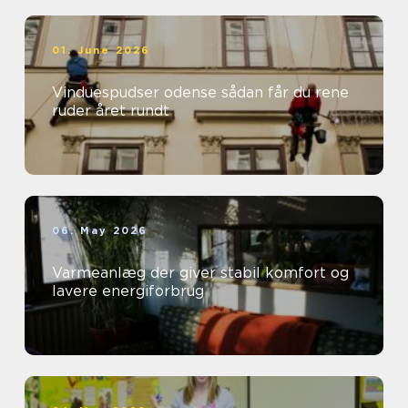
01. June 2026
Vinduespudser odense sådan får du rene
ruder året rundt
06. May 2026
Varmeanlæg der giver stabil komfort og
lavere energiforbrug