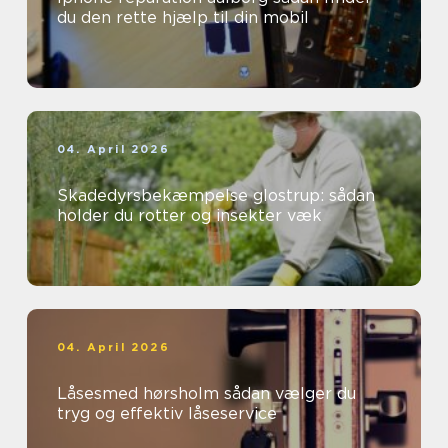
du den rette hjælp til din mobil
04. April 2026
Skadedyrsbekæmpelse glostrup: sådan
holder du rotter og insekter væk
04. April 2026
Låsesmed hørsholm sådan vælger du
tryg og effektiv låseservice