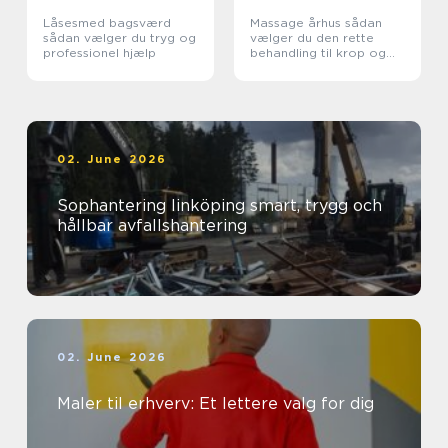
Låsesmed bagsværd
Massage århus sådan
sådan vælger du tryg og
vælger du den rette
professionel hjælp
behandling til krop og
sind
02. June 2026
Sophantering linköping smart, trygg och
hållbar avfallshantering
02. June 2026
Maler til erhverv: Et lettere valg for dig