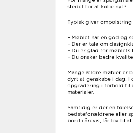
For mange er spørgsmålet:
stedet for at købe nyt?
Typisk giver ompolstring
– Møblet har en god og s
– Der er tale om designkla
– Du er glad for møblets
– Du ønsker bedre kvalit
Mange ældre møbler er b
dyrt at genskabe i dag. I
opgradering i forhold til 
materialer.
Samtidig er der en følels
bedsteforældrene eller sp
bord i årevis, får lov til 