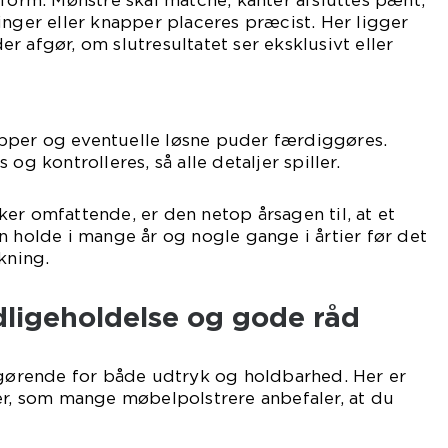
 form. Mønstre skal matche, kanter afsluttes pænt,
inger eller knapper placeres præcist. Her ligger
r afgør, om slutresultatet ser eksklusivt eller
pper og eventuelle løsne puder færdiggøres.
og kontrolleres, så alle detaljer spiller.
er omfattende, er den netop årsagen til, at et
n holde i mange år og nogle gange i årtier før det
kning.
edligeholdelse og gode råd
fgørende for både udtryk og holdbarhed. Her er
er, som mange møbelpolstrere anbefaler, at du