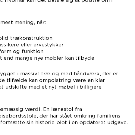
 Hvornår kan det betale sig at polstre om i
 mest mening, når:
olid trækonstruktion
ssikere eller arvestykker
 form og funktion
et end mange nye møbler kan tilbyde
ygget i massivt træ og med håndværk, der er
 de tilfælde kan ompolstring være en klar
at udskifte med et nyt møbel i billigere
esmæssig værdi. En lænestol fra
isebordsstole, der har stået omkring familiens
at fortsætte sin historie blot i en opdateret udgave.