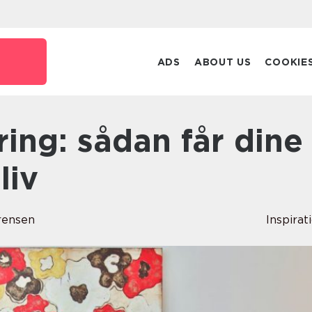
ADS
ABOUT US
COOKIE
liv
rensen
Inspirat