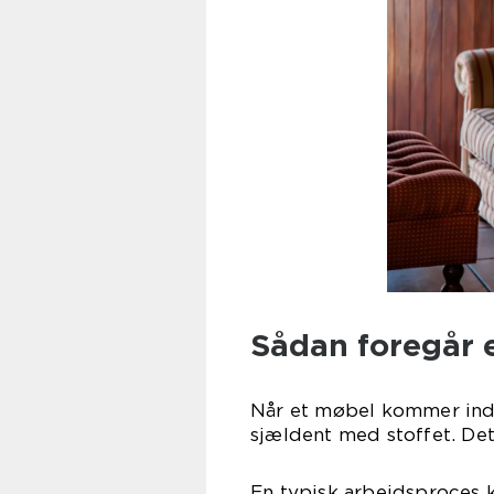
Sådan foregår 
Når et møbel kommer ind t
sjældent med stoffet. De
En typisk arbejdsproces 