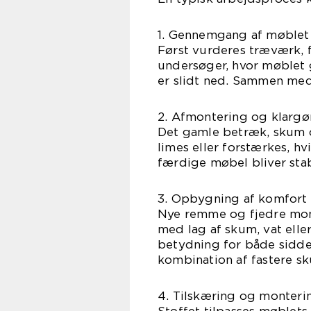
1. Gennemgang af møblet
Først vurderes træværk, 
undersøger, hvor møblet g
er slidt ned. Sammen med 
2. Afmontering og klargø
Det gamle betræk, skum og
limes eller forstærkes, hv
færdige møbel bliver stab
3. Opbygning af komfort
Nye remme og fjedre mon
med lag af skum, vat eller
betydning for både sidd
kombination af fastere sk
4. Tilskæring og monteri