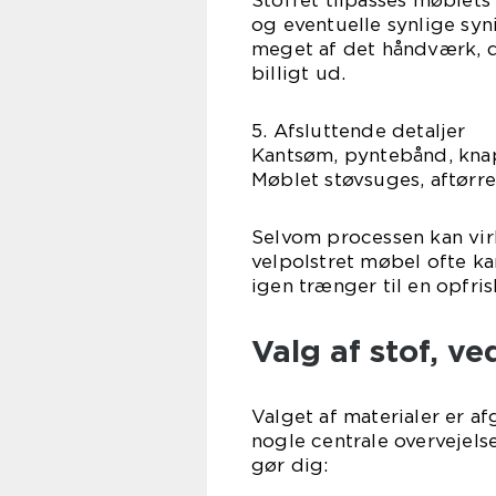
Stoffet tilpasses møblets
og eventuelle synlige syn
meget af det håndværk, de
billigt ud.
5. Afsluttende detaljer
Kantsøm, pyntebånd, kna
Møblet støvsuges, aftørres 
Selvom processen kan virk
velpolstret møbel ofte ka
igen trænger til en opfris
Valg af stof, v
Valget af materialer er a
nogle centrale overvejels
gør dig: