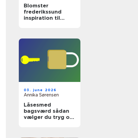
Blomster
frederikssund
inspiration til
hverdag og
særlige øjeblikke
03. june 2026
Annika Sørensen
Låsesmed
bagsværd sådan
vælger du tryg og
professionel hjælp