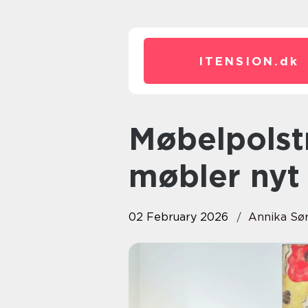
ITENSION.
dk
Møbelpolstring: sådan får dine
møbler nyt 
02 February 2026
Annika Sø