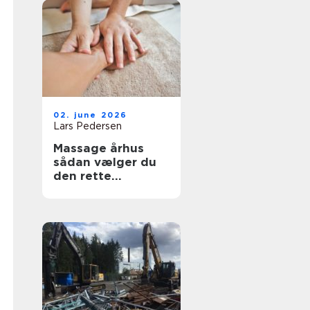
02. june 2026
Lars Pedersen
Massage århus
sådan vælger du
den rette
behandling til krop
og sind