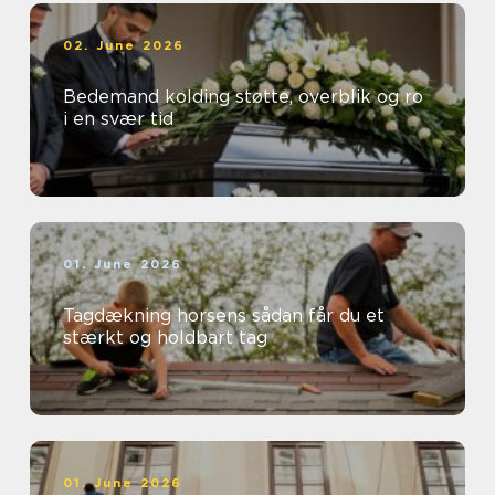
02. June 2026
Bedemand kolding støtte, overblik og ro
i en svær tid
01. June 2026
Tagdækning horsens sådan får du et
stærkt og holdbart tag
01. June 2026