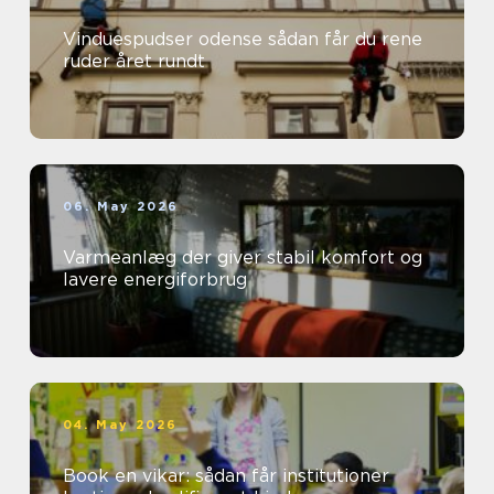
Vinduespudser odense sådan får du rene
ruder året rundt
06. May 2026
Varmeanlæg der giver stabil komfort og
lavere energiforbrug
04. May 2026
Book en vikar: sådan får institutioner