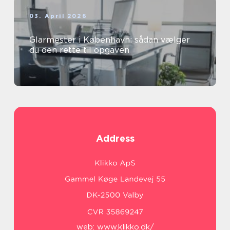
03. April 2026
Glarmester i København: sådan vælger
du den rette til opgaven
Address
web:
www.klikko.dk/