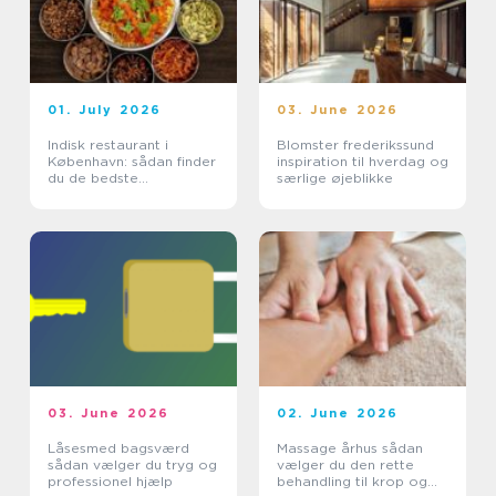
01. July 2026
03. June 2026
Indisk restaurant i
Blomster frederikssund
København: sådan finder
inspiration til hverdag og
du de bedste
særlige øjeblikke
smagsoplevelser
03. June 2026
02. June 2026
Låsesmed bagsværd
Massage århus sådan
sådan vælger du tryg og
vælger du den rette
professionel hjælp
behandling til krop og