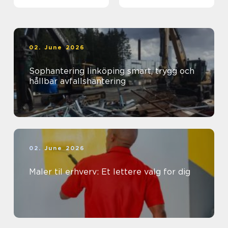
sind
02. June 2026
Sophantering linköping smart, trygg och
hållbar avfallshantering
02. June 2026
Maler til erhverv: Et lettere valg for dig