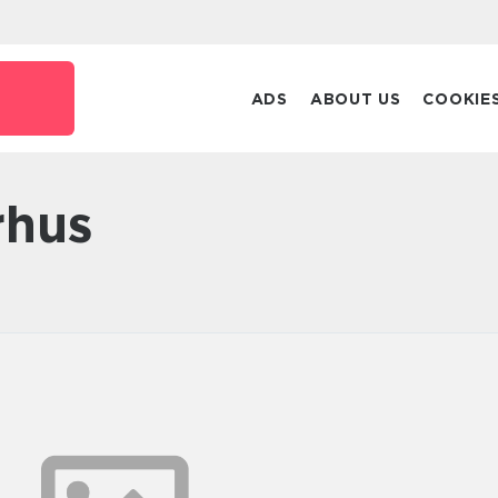
ADS
ABOUT US
COOKIE
rhus