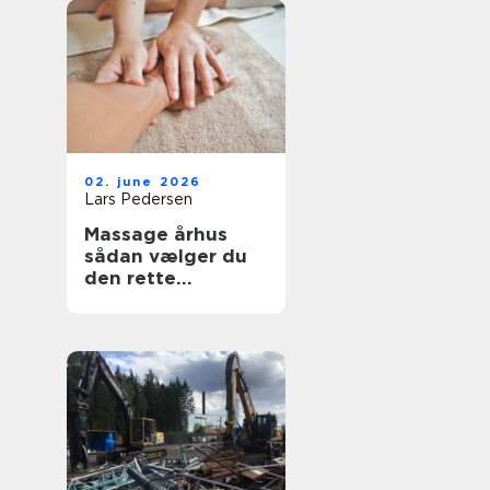
02. june 2026
Lars Pedersen
Massage århus
sådan vælger du
den rette
behandling til krop
og sind