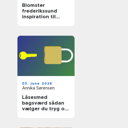
Blomster
frederikssund
inspiration til
hverdag og
særlige øjeblikke
03. june 2026
Annika Sørensen
Låsesmed
bagsværd sådan
vælger du tryg og
professionel hjælp