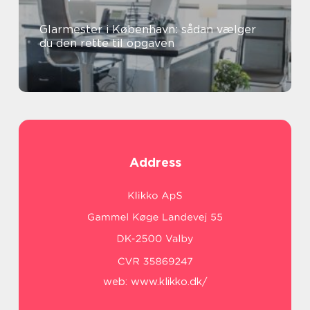
Glarmester i København: sådan vælger
du den rette til opgaven
Address
web:
www.klikko.dk/