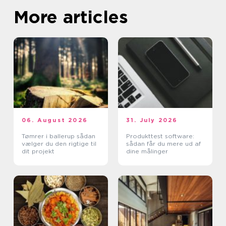
More articles
06. August 2026
31. July 2026
Tømrer i ballerup sådan
Produkttest software:
vælger du den rigtige til
sådan får du mere ud af
dit projekt
dine målinger