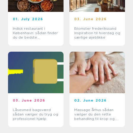
01. July 2026
03. June 2026
Indisk restaurant i
Blomster frederikssund
København: sådan finder
inspiration til hverdag og
du de bedste
særlige øjeblikke
smagsoplevelser
03. June 2026
02. June 2026
Låsesmed bagsværd
Massage århus sådan
sådan vælger du tryg og
vælger du den rette
professionel hjælp
behandling til krop og
sind