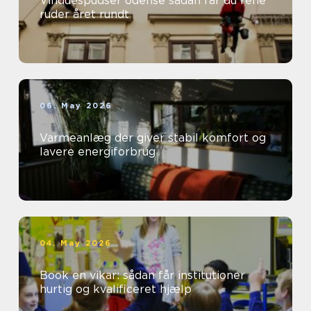
Vinduespudser odense sådan får du rene
ruder året rundt
06. May 2026
Varmeanlæg der giver stabil komfort og
lavere energiforbrug
04. May 2026
Book en vikar: sådan får institutioner
hurtig og kvalificeret hjælp