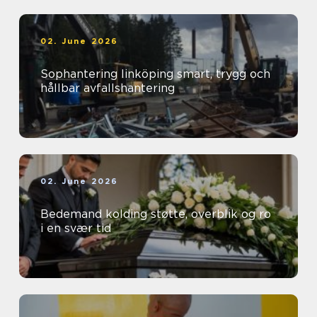
02. June 2026
Sophantering linköping smart, trygg och
hållbar avfallshantering
02. June 2026
Bedemand kolding støtte, overblik og ro
i en svær tid