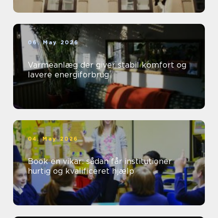
06. May 2026
Varmeanlæg der giver stabil komfort og
lavere energiforbrug
04. May 2026
Book en vikar: sådan får institutioner
hurtig og kvalificeret hjælp