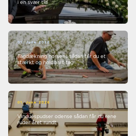
i en svær tid
01. June 2026
Tagdækning horsens sådan får du et
stærkt og holdbart tag
01. June 2026
Vinduespudser odense sådan får du rene
ruder året rundt