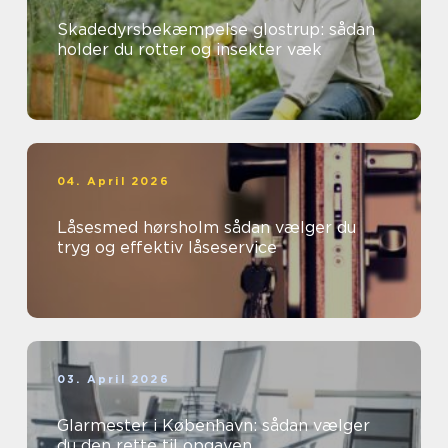
Skadedyrsbekæmpelse glostrup: sådan
holder du rotter og insekter væk
04. April 2026
Låsesmed hørsholm sådan vælger du
tryg og effektiv låseservice
03. April 2026
Glarmester i København: sådan vælger
du den rette til opgaven