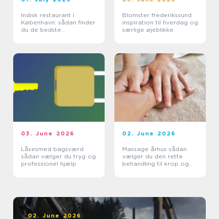
Indisk restaurant i
Blomster frederikssund
København: sådan finder
inspiration til hverdag og
du de bedste
særlige øjeblikke
smagsoplevelser
03. June 2026
02. June 2026
Låsesmed bagsværd
Massage århus sådan
sådan vælger du tryg og
vælger du den rette
professionel hjælp
behandling til krop og
sind
02. June 2026