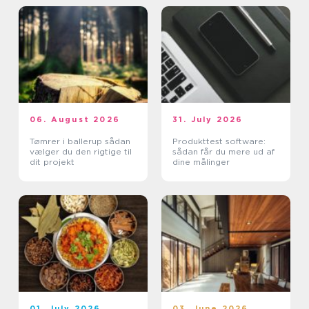
06. August 2026
31. July 2026
Tømrer i ballerup sådan
Produkttest software:
vælger du den rigtige til
sådan får du mere ud af
dit projekt
dine målinger
01. July 2026
03. June 2026