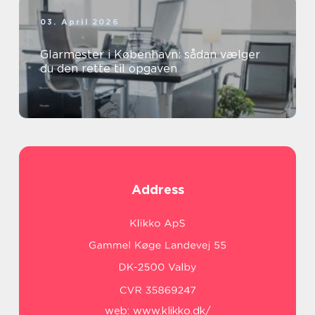
03. April 2026
Glarmester i København: sådan vælger
du den rette til opgaven
Address
web:
www.klikko.dk/