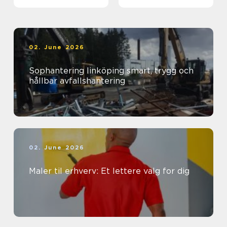
sind
02. June 2026
Sophantering linköping smart, trygg och
hållbar avfallshantering
02. June 2026
Maler til erhverv: Et lettere valg for dig