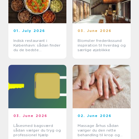
01. July 2026
03. June 2026
Indisk restaurant i
Blomster frederikssund
København: sådan finder
inspiration til hverdag og
du de bedste
særlige øjeblikke
smagsoplevelser
03. June 2026
02. June 2026
Låsesmed bagsværd
Massage århus sådan
sådan vælger du tryg og
vælger du den rette
professionel hjælp
behandling til krop og