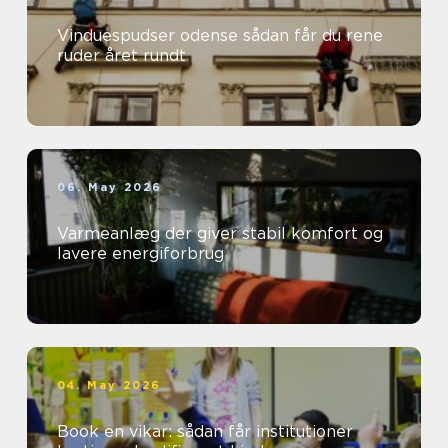
Vinduespudser odense sådan får du rene
ruder året rundt
06. May 2026
Varmeanlæg der giver stabil komfort og
lavere energiforbrug
04. May 2026
Book en vikar: sådan får institutioner