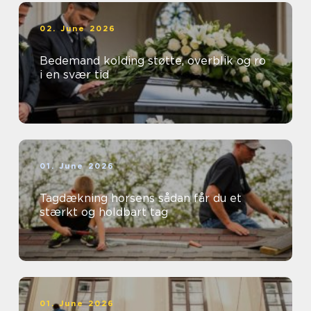
02. June 2026
Bedemand kolding støtte, overblik og ro
i en svær tid
01. June 2026
Tagdækning horsens sådan får du et
stærkt og holdbart tag
01. June 2026