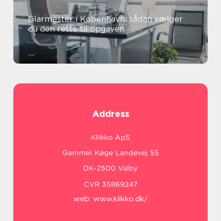
Glarmester i København: sådan vælger
du den rette til opgaven
Address
web:
www.klikko.dk/