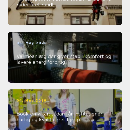
ruder året rundt
06. May 2026
Varmeanlæg der giver stabil komfort og
lavere energiforbrug
04. May 2026
Book en vikar: sådan får institutioner
hurtig og kvalificeret hjælp