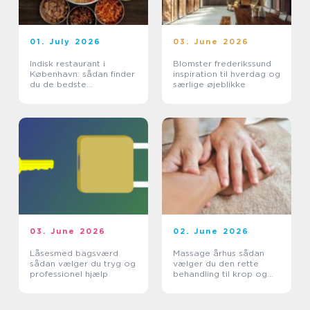
01. July 2026
03. June 2026
Indisk restaurant i
Blomster frederikssund
København: sådan finder
inspiration til hverdag og
du de bedste
særlige øjeblikke
smagsoplevelser
03. June 2026
02. June 2026
Låsesmed bagsværd
Massage århus sådan
sådan vælger du tryg og
vælger du den rette
professionel hjælp
behandling til krop og
sind