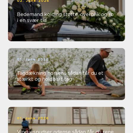
02. June 2026
Bedemand kolding støtte, overblik og ro
i en svær tid
01. June 2026
Tagdækning horsens sådan får du et
stærkt og holdbart tag
01. June 2026
Vinduespudser odense sådan får du rene