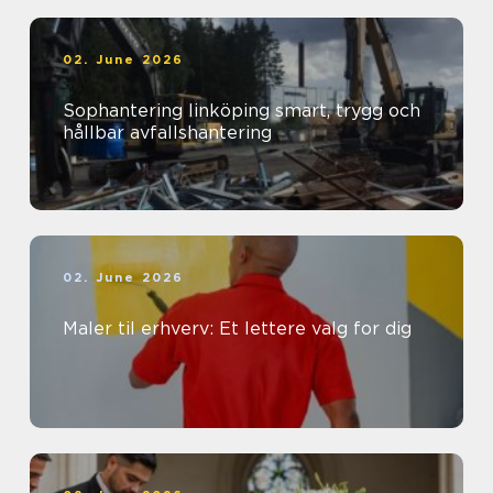
02. June 2026
Sophantering linköping smart, trygg och
hållbar avfallshantering
02. June 2026
Maler til erhverv: Et lettere valg for dig