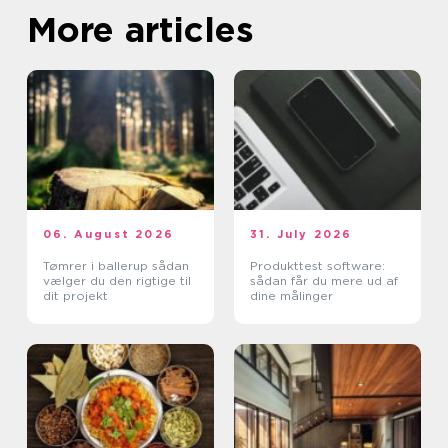
More articles
06. August 2026
31. July 2026
Tømrer i ballerup sådan
Produkttest software:
vælger du den rigtige til
sådan får du mere ud af
dit projekt
dine målinger