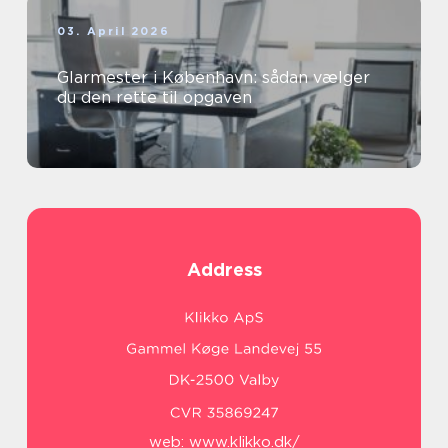
03. April 2026
Glarmester i København: sådan vælger
du den rette til opgaven
Address
web:
www.klikko.dk/