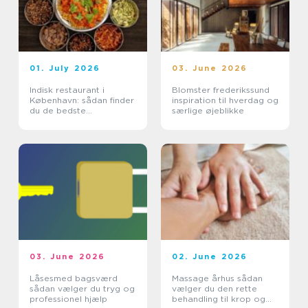
01. July 2026
03. June 2026
Indisk restaurant i
Blomster frederikssund
København: sådan finder
inspiration til hverdag og
du de bedste
særlige øjeblikke
smagsoplevelser
03. June 2026
02. June 2026
Låsesmed bagsværd
Massage århus sådan
sådan vælger du tryg og
vælger du den rette
professionel hjælp
behandling til krop og