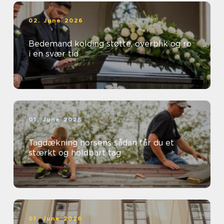
02. June 2026
Bedemand kolding støtte, overblik og ro
i en svær tid
01. June 2026
Tagdækning horsens sådan får du et
stærkt og holdbart tag
01. June 2026