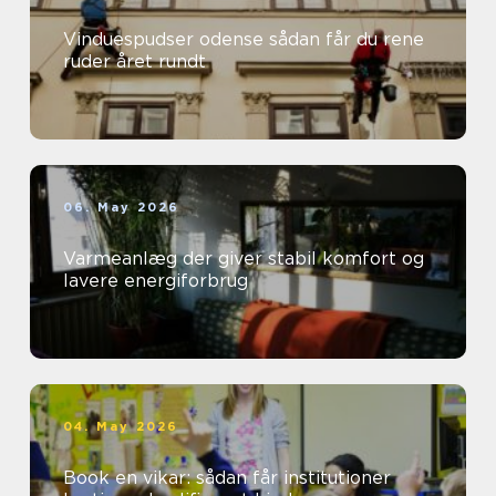
Vinduespudser odense sådan får du rene
ruder året rundt
06. May 2026
Varmeanlæg der giver stabil komfort og
lavere energiforbrug
04. May 2026
Book en vikar: sådan får institutioner