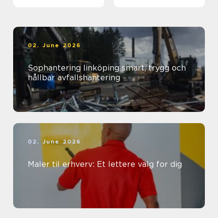
sind
02. June 2026
Sophantering linköping smart, trygg och
hållbar avfallshantering
02. June 2026
Maler til erhverv: Et lettere valg for dig