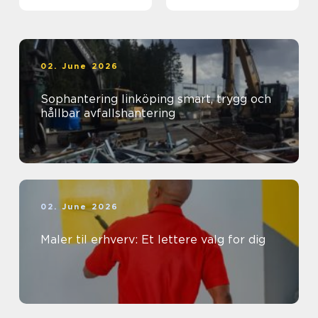
sind
02. June 2026
Sophantering linköping smart, trygg och
hållbar avfallshantering
02. June 2026
Maler til erhverv: Et lettere valg for dig