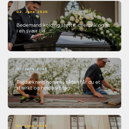
02. June 2026
Bedemand kolding støtte, overblik og ro
i en svær tid
01. June 2026
Tagdækning horsens sådan får du et
stærkt og holdbart tag
01. June 2026