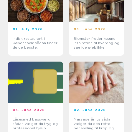
01. July 2026
03. June 2026
Indisk restaurant i
Blomster frederikssund
København: sådan finder
inspiration til hverdag og
du de bedste
særlige øjeblikke
smagsoplevelser
03. June 2026
02. June 2026
Låsesmed bagsværd
Massage århus sådan
sådan vælger du tryg og
vælger du den rette
professionel hjælp
behandling til krop og