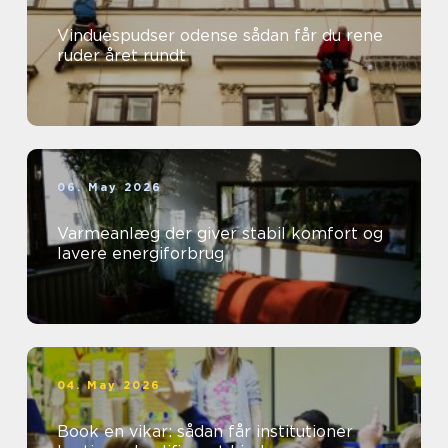
Vinduespudser odense sådan får du rene
ruder året rundt
06. May 2026
Varmeanlæg der giver stabil komfort og
lavere energiforbrug
04. May 2026
Book en vikar: sådan får institutioner