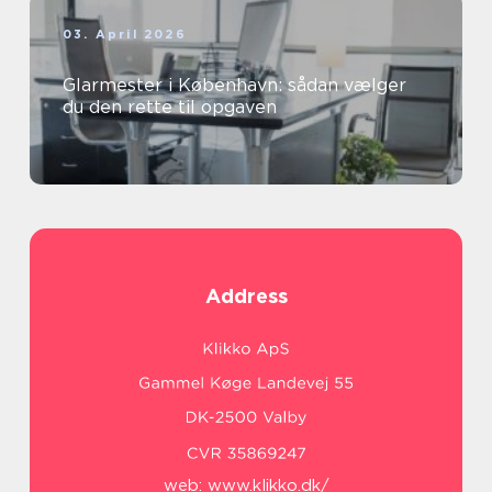
03. April 2026
Glarmester i København: sådan vælger
du den rette til opgaven
Address
web:
www.klikko.dk/