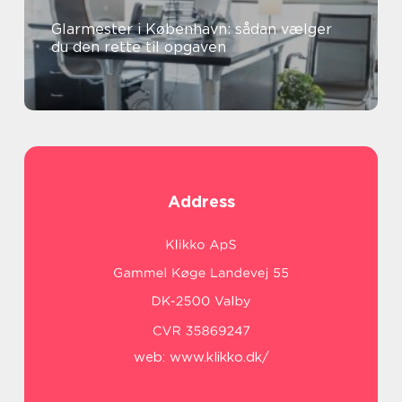
Glarmester i København: sådan vælger
du den rette til opgaven
Address
web:
www.klikko.dk/