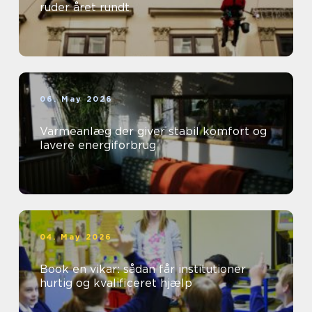
ruder året rundt
06. May 2026
Varmeanlæg der giver stabil komfort og
lavere energiforbrug
04. May 2026
Book en vikar: sådan får institutioner
hurtig og kvalificeret hjælp