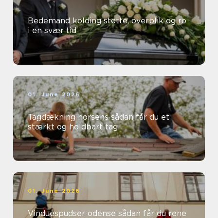
Bedemand kolding støtte, overblik og ro
i en svær tid
01. June 2026
Tagdækning horsens sådan får du et
stærkt og holdbart tag
01. June 2026
Vinduespudser odense sådan får du rene