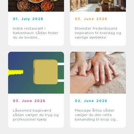
01. July 2026
03. June 2026
Indisk restaurant i
Blomster frederikssund
København: sådan finder
inspiration til hverdag og
du de bedste
særlige øjeblikke
smagsoplevelser
03. June 2026
02. June 2026
Låsesmed bagsværd
Massage århus sådan
sådan vælger du tryg og
vælger du den rette
professionel hjælp
behandling til krop og
sind