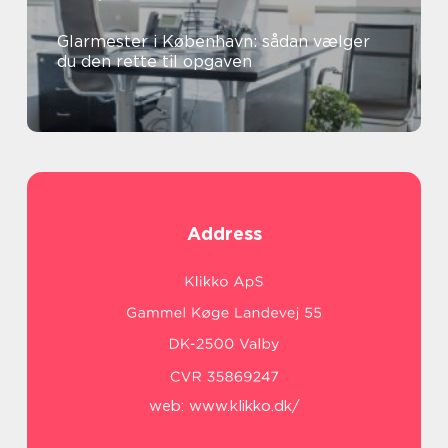
Glarmester i København: sådan vælger
du den rette til opgaven
Address
web:
www.klikko.dk/