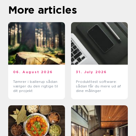
More articles
06. August 2026
31. July 2026
Tømrer i ballerup sådan
Produkttest software:
vælger du den rigtige til
sådan får du mere ud af
dit projekt
dine målinger