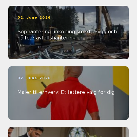
02. June 2026
Sophantering linköping smart, trygg och
hållbar avfallshantering
02. June 2026
Maler til erhverv: Et lettere valg for dig