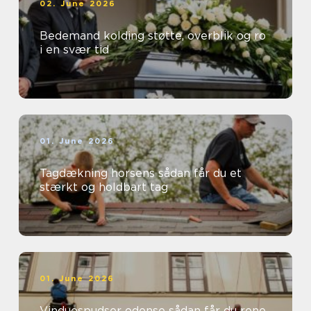
02. June 2026
Bedemand kolding støtte, overblik og ro
i en svær tid
01. June 2026
Tagdækning horsens sådan får du et
stærkt og holdbart tag
01. June 2026
Vinduespudser odense sådan får du rene