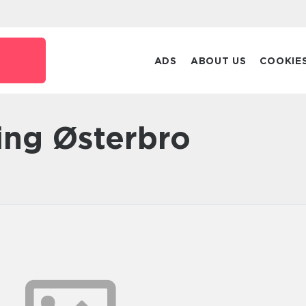
ADS
ABOUT US
COOKIE
ning Østerbro