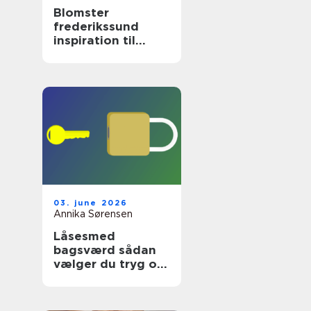
Blomster
frederikssund
inspiration til
hverdag og
særlige øjeblikke
03. june 2026
Annika Sørensen
Låsesmed
bagsværd sådan
vælger du tryg og
professionel hjælp