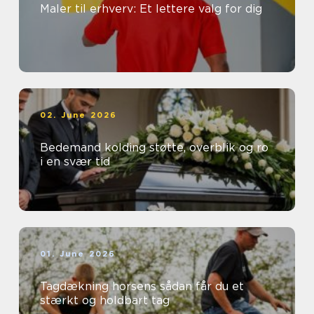
Maler til erhverv: Et lettere valg for dig
02. June 2026
Bedemand kolding støtte, overblik og ro
i en svær tid
01. June 2026
Tagdækning horsens sådan får du et
stærkt og holdbart tag