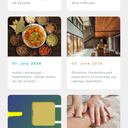
dit projekt
dine målinger
01. July 2026
03. June 2026
Indisk restaurant i
Blomster frederikssund
København: sådan finder
inspiration til hverdag og
du de bedste
særlige øjeblikke
smagsoplevelser