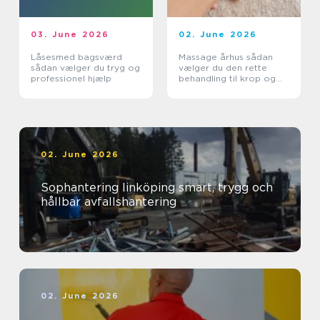
03. June 2026
02. June 2026
Låsesmed bagsværd
Massage århus sådan
sådan vælger du tryg og
vælger du den rette
professionel hjælp
behandling til krop og
sind
02. June 2026
Sophantering linköping smart, trygg och
hållbar avfallshantering
02. June 2026