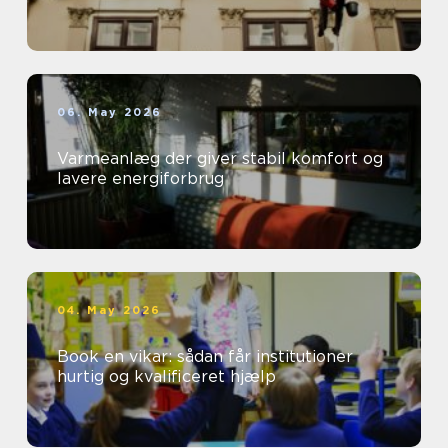
06. May 2026
Varmeanlæg der giver stabil komfort og
lavere energiforbrug
04. May 2026
Book en vikar: sådan får institutioner
hurtig og kvalificeret hjælp