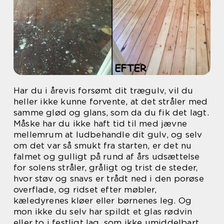
Har du i årevis forsømt dit trægulv, vil du
heller ikke kunne forvente, at det stråler med
samme glød og glans, som da du fik det lagt.
Måske har du ikke haft tid til med jævne
mellemrum at ludbehandle dit gulv, og selv
om det var så smukt fra starten, er det nu
falmet og gulligt på rund af års udsættelse
for solens stråler, gråligt og trist de steder,
hvor støv og snavs er trådt ned i den porøse
overflade, og ridset efter møbler,
kæledyrenes kløer eller børnenes leg. Og
mon ikke du selv har spildt et glas rødvin
eller to i festligt lag, som ikke umiddelbart