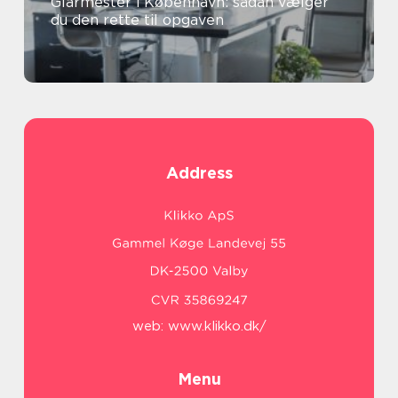
Glarmester i København: sådan vælger
du den rette til opgaven
Address
web:
www.klikko.dk/
Menu