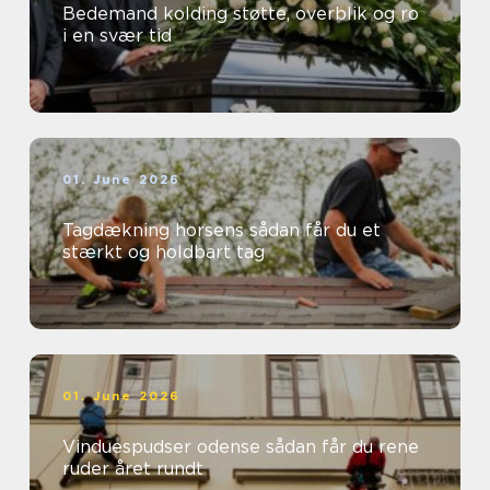
Bedemand kolding støtte, overblik og ro
i en svær tid
01. June 2026
Tagdækning horsens sådan får du et
stærkt og holdbart tag
01. June 2026
Vinduespudser odense sådan får du rene
ruder året rundt