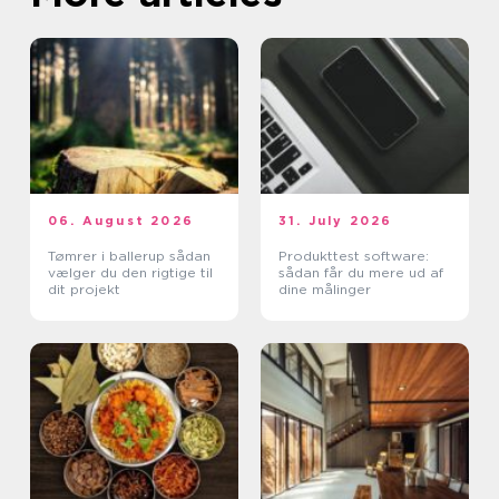
06. August 2026
31. July 2026
Tømrer i ballerup sådan
Produkttest software:
vælger du den rigtige til
sådan får du mere ud af
dit projekt
dine målinger