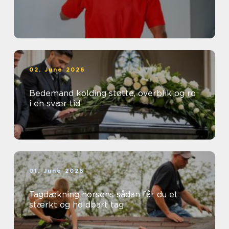
02. June 2026
Bedemand kolding støtte, overblik og ro
i en svær tid
01. June 2026
Tagdækning horsens sådan får du et
stærkt og holdbart tag