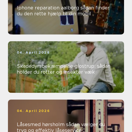
Iphone reparation aalborg sådan finder
du den rette hjælp til din mobil
04. April 2026
Skadedyrsbekæmpelse glostrup: sådan
holder du rotter og insekter væk
04. April 2026
Låsesmed hørsholm sådan vælger du
tryg og effektiv låseservice