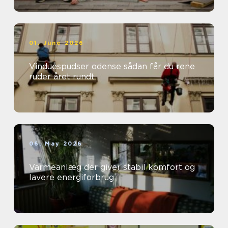
01. June 2026
Vinduespudser odense sådan får du rene
ruder året rundt
06. May 2026
Varmeanlæg der giver stabil komfort og
lavere energiforbrug