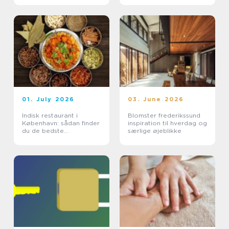
01. July 2026
03. June 2026
Indisk restaurant i
Blomster frederikssund
København: sådan finder
inspiration til hverdag og
du de bedste
særlige øjeblikke
smagsoplevelser