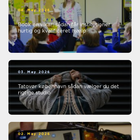
04. May 2026
Book en vikar: sådan får institutioner
hurtig og kvalificeret hjælp
03. May 2026
Tatovør københavn sådan vælger du det
rigtige studio
02. May 2026