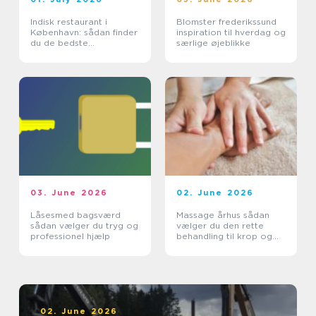
Indisk restaurant i
Blomster frederikssund
København: sådan finder
inspiration til hverdag og
du de bedste
særlige øjeblikke
smagsoplevelser
03. June 2026
02. June 2026
Låsesmed bagsværd
Massage århus sådan
sådan vælger du tryg og
vælger du den rette
professionel hjælp
behandling til krop og
sind
02. June 2026