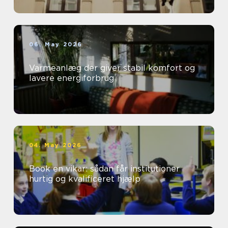
06. May 2026
Varmeanlæg der giver stabil komfort og
lavere energiforbrug
04. May 2026
Book en vikar: sådan får institutioner
hurtig og kvalificeret hjælp