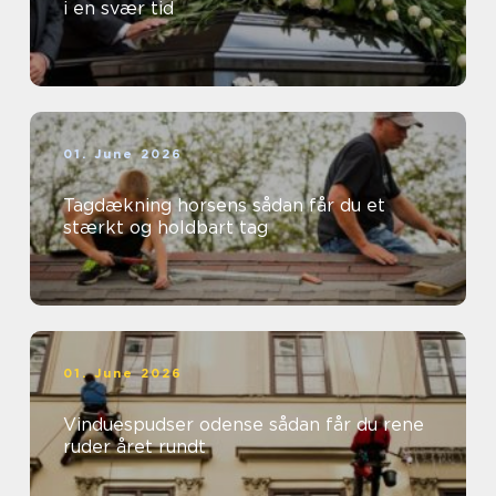
i en svær tid
01. June 2026
Tagdækning horsens sådan får du et
stærkt og holdbart tag
01. June 2026
Vinduespudser odense sådan får du rene
ruder året rundt