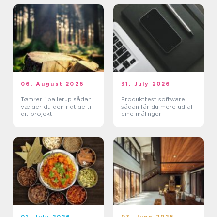
06. August 2026
31. July 2026
Tømrer i ballerup sådan
Produkttest software:
vælger du den rigtige til
sådan får du mere ud af
dit projekt
dine målinger
01. July 2026
03. June 2026