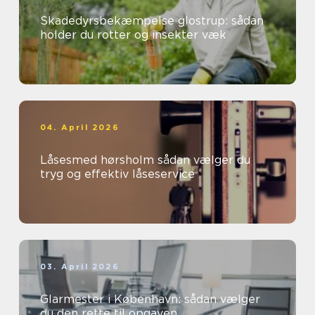
Skadedyrsbekæmpelse glostrup: sådan
holder du rotter og insekter væk
04. April 2026
Låsesmed hørsholm sådan vælger du
tryg og effektiv låseservice
03. April 2026
Glarmester i København: sådan vælger
du den rette til opgaven