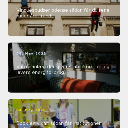
Vinduespudser odense sådan får du rene
ruder året rundt
06. May 2026
Varmeanlæg der giver stabil komfort og
lavere energiforbrug
04. May 2026
Book en vikar: sådan får institutioner