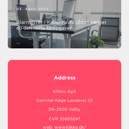
03. April 2026
Glarmester i København: sådan vælger
du den rette til opgaven
Address
web:
www.klikko.dk/