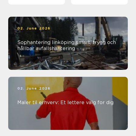
sind
02. June 2026
Sophantering linköping smart, trygg och
hållbar avfallshantering
02. June 2026
Maler til erhverv: Et lettere valg for dig