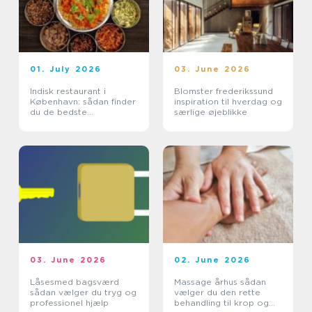
01. July 2026
03. June 2026
Indisk restaurant i
Blomster frederikssund
København: sådan finder
inspiration til hverdag og
du de bedste
særlige øjeblikke
smagsoplevelser
03. June 2026
02. June 2026
Låsesmed bagsværd
Massage århus sådan
sådan vælger du tryg og
vælger du den rette
professionel hjælp
behandling til krop og