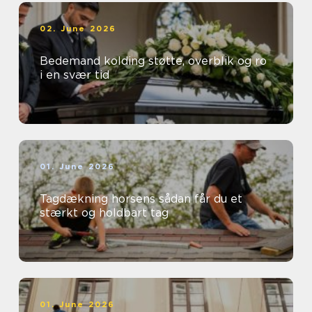
02. June 2026
Bedemand kolding støtte, overblik og ro
i en svær tid
01. June 2026
Tagdækning horsens sådan får du et
stærkt og holdbart tag
01. June 2026