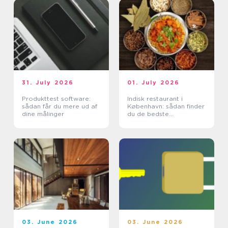
31. July 2026
01. July 2026
Produkttest software:
Indisk restaurant i
sådan får du mere ud af
København: sådan finder
dine målinger
du de bedste
smagsoplevelser
03. June 2026
03. June 2026