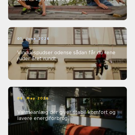
01. June 2026
Vinduespudser odense sådan får du rene
ruder året rundt
06. May 2026
Varmeanlæg der giver stabil komfort og
lavere energiforbrug