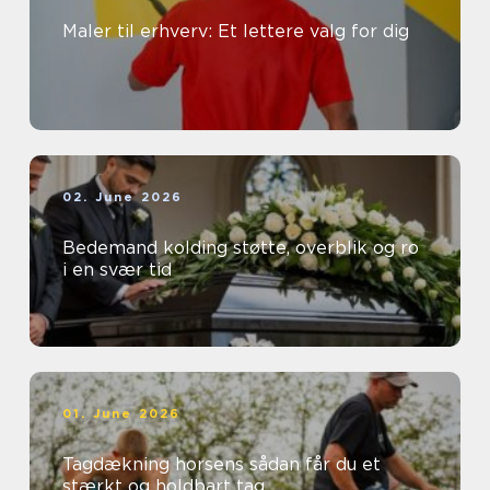
Maler til erhverv: Et lettere valg for dig
02. June 2026
Bedemand kolding støtte, overblik og ro
i en svær tid
01. June 2026
Tagdækning horsens sådan får du et
stærkt og holdbart tag