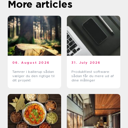
More articles
06. August 2026
31. July 2026
Tømrer i ballerup sådan
Produkttest software:
vælger du den rigtige til
sådan får du mere ud af
dit projekt
dine målinger