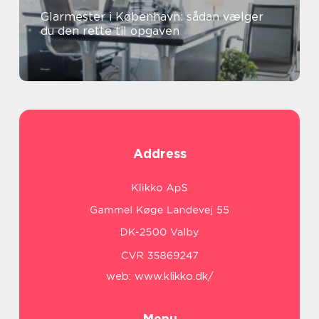
Glarmester i København: sådan vælger
du den rette til opgaven
Address
web:
www.klikko.dk/
Menu