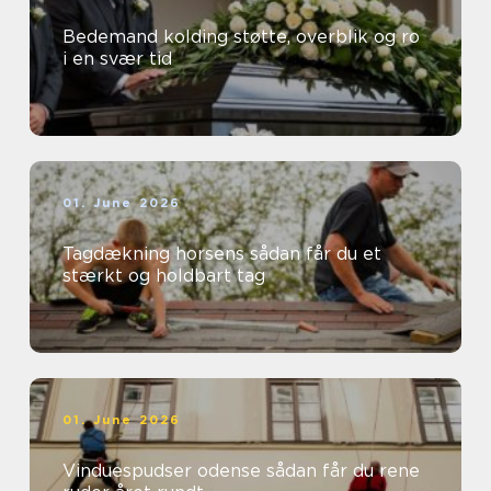
Bedemand kolding støtte, overblik og ro
i en svær tid
01. June 2026
Tagdækning horsens sådan får du et
stærkt og holdbart tag
01. June 2026
Vinduespudser odense sådan får du rene