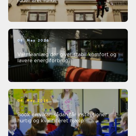
ruder året rundt
06. May 2026
Varmeanlæg der giver stabil komfort og
lavere energiforbrug
04. May 2026
Book en vikar: sådan får institutioner
hurtig og kvalificeret hjælp