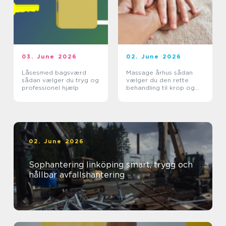
03. June 2026
02. June 2026
Låsesmed bagsværd
Massage århus sådan
sådan vælger du tryg og
vælger du den rette
professionel hjælp
behandling til krop og
sind
02. June 2026
Sophantering linköping smart, trygg och
hållbar avfallshantering