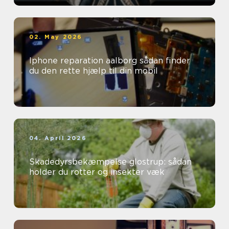
02. May 2026
Iphone reparation aalborg sådan finder
du den rette hjælp til din mobil
04. April 2026
Skadedyrsbekæmpelse glostrup: sådan
holder du rotter og insekter væk