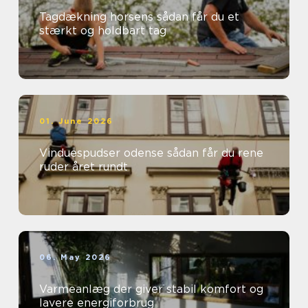
Tagdækning horsens sådan får du et
stærkt og holdbart tag
01. June 2026
Vinduespudser odense sådan får du rene
ruder året rundt
06. May 2026
Varmeanlæg der giver stabil komfort og
lavere energiforbrug