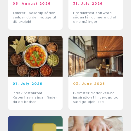
06. August 2026
31. July 2026
Tømrer i ballerup sådan
Produkttest software:
vælger du den rigtige til
sådan får du mere ud af
dit projekt
dine målinger
01. July 2026
03. June 2026
Indisk restaurant i
Blomster frederikssund
København: sådan finder
inspiration til hverdag og
du de bedste
særlige øjeblikke
smagsoplevelser