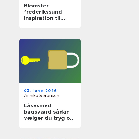
Blomster
frederikssund
inspiration til
hverdag og
særlige øjeblikke
03. june 2026
Annika Sørensen
Låsesmed
bagsværd sådan
vælger du tryg og
professionel hjælp