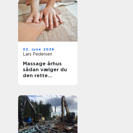
02. june 2026
Lars Pedersen
Massage århus
sådan vælger du
den rette
behandling til krop
og sind