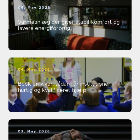
06. May 2026
Varmeanlæg der giver stabil komfort og
lavere energiforbrug
04. May 2026
Book en vikar: sådan får institutioner
hurtig og kvalificeret hjælp
03. May 2026