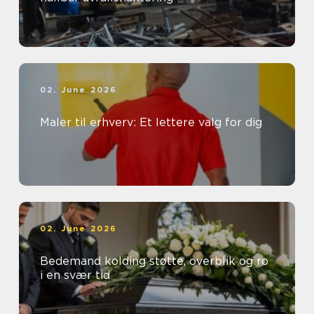
02. June 2026
Maler til erhverv: Et lettere valg for dig
02. June 2026
Bedemand kolding støtte, overblik og ro
i en svær tid