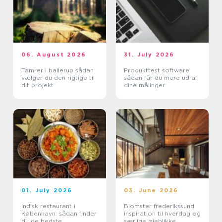
06. August 2026
31. July 2026
Tømrer i ballerup sådan
Produkttest software:
vælger du den rigtige til
sådan får du mere ud af
dit projekt
dine målinger
01. July 2026
03. June 2026
Indisk restaurant i
Blomster frederikssund
København: sådan finder
inspiration til hverdag og
du de bedste
særlige øjeblikke