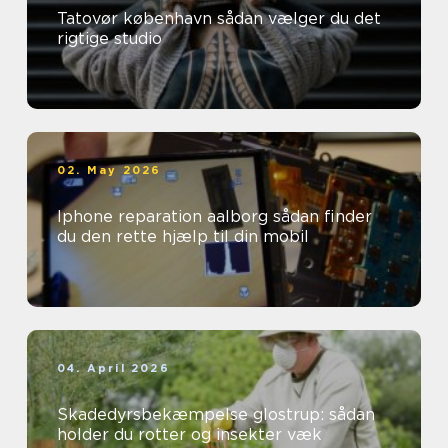
Tatovør københavn sådan vælger du det
rigtige studio
02. May 2026
Iphone reparation aalborg sådan finder
du den rette hjælp til din mobil
04. April 2026
Skadedyrsbekæmpelse glostrup: sådan
holder du rotter og insekter væk