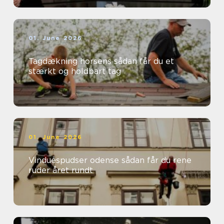
01. June 2026
Tagdækning horsens sådan får du et
stærkt og holdbart tag
01. June 2026
Vinduespudser odense sådan får du rene
ruder året rundt