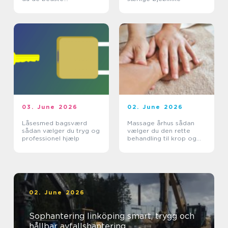
smagsoplevelser
03. June 2026
02. June 2026
Låsesmed bagsværd
Massage århus sådan
sådan vælger du tryg og
vælger du den rette
professionel hjælp
behandling til krop og
sind
02. June 2026
Sophantering linköping smart, trygg och
hållbar avfallshantering