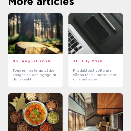
More articles
06. August 2026
31. July 2026
Tømrer i ballerup sådan
Produkttest software:
vælger du den rigtige til
sådan får du mere ud af
dit projekt
dine målinger