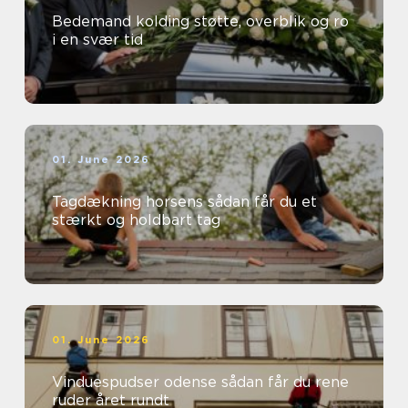
Bedemand kolding støtte, overblik og ro
i en svær tid
01. June 2026
Tagdækning horsens sådan får du et
stærkt og holdbart tag
01. June 2026
Vinduespudser odense sådan får du rene
ruder året rundt