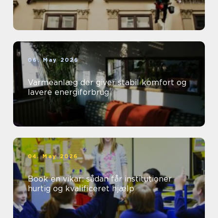
06. May 2026
Varmeanlæg der giver stabil komfort og
lavere energiforbrug
04. May 2026
Book en vikar: sådan får institutioner
hurtig og kvalificeret hjælp