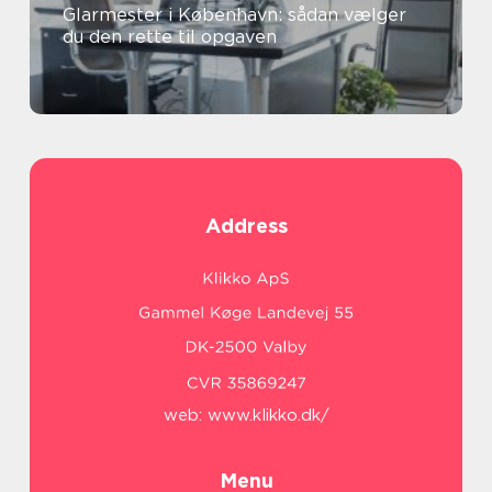
Glarmester i København: sådan vælger
du den rette til opgaven
Address
web:
www.klikko.dk/
Menu