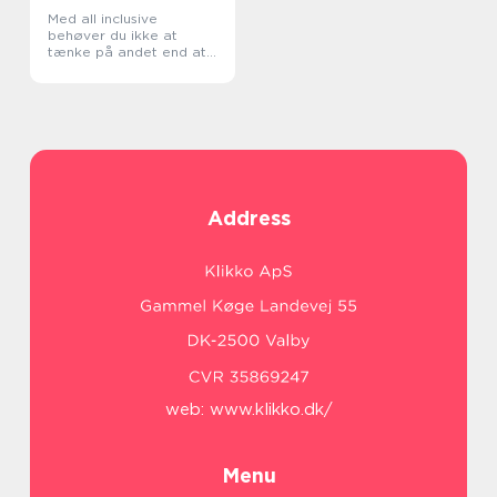
Med all inclusive
behøver du ikke at
tænke på andet end at
have det sjovt
Address
web:
www.klikko.dk/
Menu