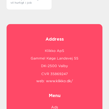
vil hurtigt i job
Address
web:
www.klikko.dk/
Menu
Ads