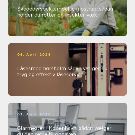
Skadedyrsbekæmpelse glostrup: sådan
holder du rotter og insekter væk
04. April 2026
Låsesmed hørsholm sådan vælger du
tryg og effektiv låseservice
03. April 2026
Glarmester i København: sådan vælger
du den rette til opgaven