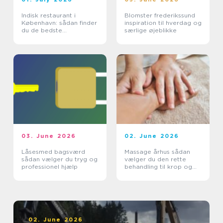
Indisk restaurant i
Blomster frederikssund
København: sådan finder
inspiration til hverdag og
du de bedste
særlige øjeblikke
smagsoplevelser
03. June 2026
02. June 2026
Låsesmed bagsværd
Massage århus sådan
sådan vælger du tryg og
vælger du den rette
professionel hjælp
behandling til krop og
sind
02. June 2026