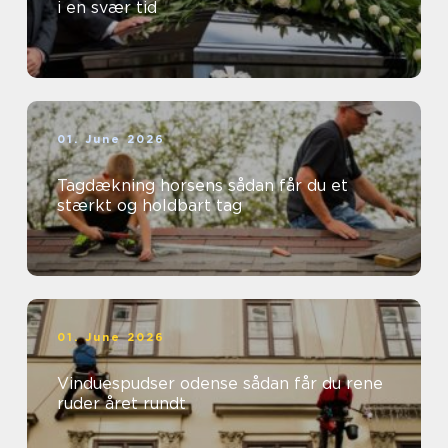
i en svær tid
01. June 2026
Tagdækning horsens sådan får du et
stærkt og holdbart tag
01. June 2026
Vinduespudser odense sådan får du rene
ruder året rundt