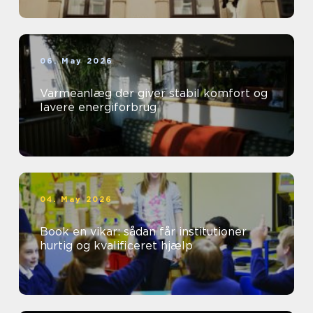
06. May 2026
Varmeanlæg der giver stabil komfort og
lavere energiforbrug
04. May 2026
Book en vikar: sådan får institutioner
hurtig og kvalificeret hjælp