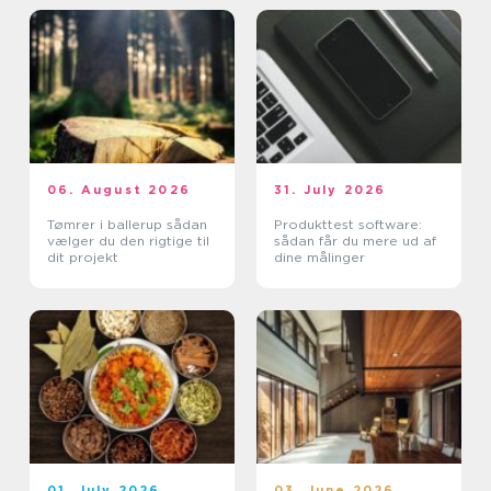
06. August 2026
31. July 2026
Tømrer i ballerup sådan
Produkttest software:
vælger du den rigtige til
sådan får du mere ud af
dit projekt
dine målinger
01. July 2026
03. June 2026