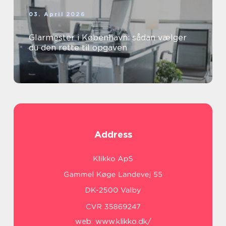
03. April 2026
Glarmester i København: sådan vælger
du den rette til opgaven
Address
web:
www.klikko.dk/