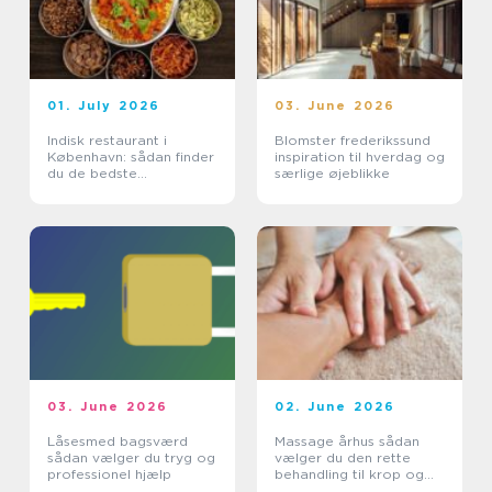
01. July 2026
03. June 2026
Indisk restaurant i
Blomster frederikssund
København: sådan finder
inspiration til hverdag og
du de bedste
særlige øjeblikke
smagsoplevelser
03. June 2026
02. June 2026
Låsesmed bagsværd
Massage århus sådan
sådan vælger du tryg og
vælger du den rette
professionel hjælp
behandling til krop og
sind