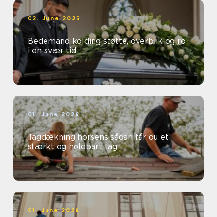
02. June 2026
Bedemand kolding støtte, overblik og ro
i en svær tid
01. June 2026
Tagdækning horsens sådan får du et
stærkt og holdbart tag
01. June 2026