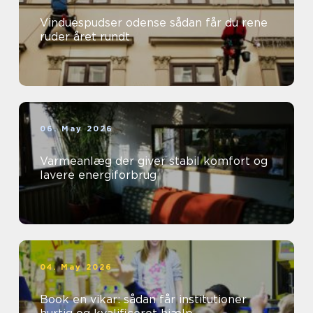
Vinduespudser odense sådan får du rene
ruder året rundt
06. May 2026
Varmeanlæg der giver stabil komfort og
lavere energiforbrug
04. May 2026
Book en vikar: sådan får institutioner