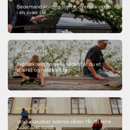
Bedemand kolding støtte, overblik og ro
i en svær tid
01. June 2026
Tagdækning horsens sådan får du et
stærkt og holdbart tag
01. June 2026
Vinduespudser odense sådan får du rene
ruder året rundt