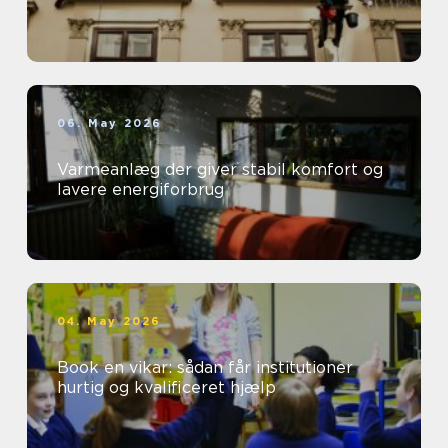
06. May 2026
Varmeanlæg der giver stabil komfort og
lavere energiforbrug
04. May 2026
Book en vikar: sådan får institutioner
hurtig og kvalificeret hjælp