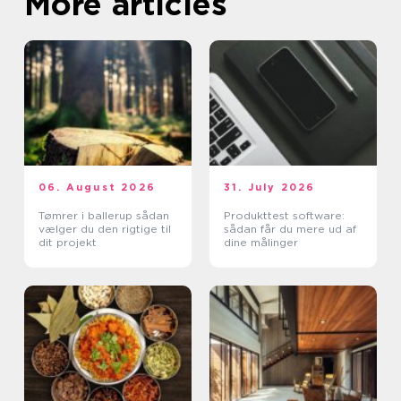
More articles
06. August 2026
31. July 2026
Tømrer i ballerup sådan
Produkttest software:
vælger du den rigtige til
sådan får du mere ud af
dit projekt
dine målinger