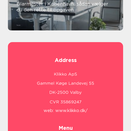
Glarmester i København: sådan vælger
du den rette til opgaven
Address
web:
www.klikko.dk/
Menu