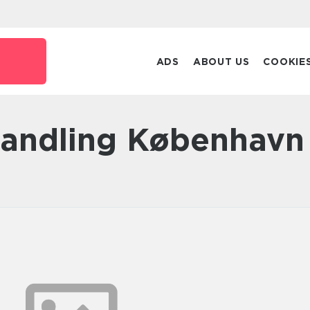
ADS
ABOUT US
COOKIE
handling København