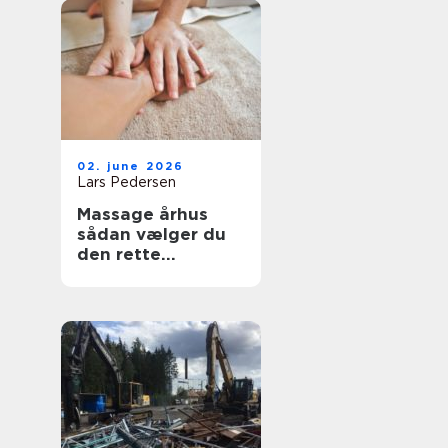
02. june 2026
Lars Pedersen
Massage århus
sådan vælger du
den rette
behandling til krop
og sind