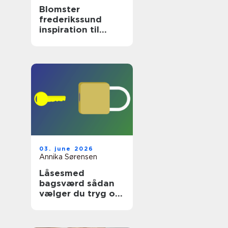
Blomster
frederikssund
inspiration til
hverdag og
særlige øjeblikke
03. june 2026
Annika Sørensen
Låsesmed
bagsværd sådan
vælger du tryg og
professionel hjælp