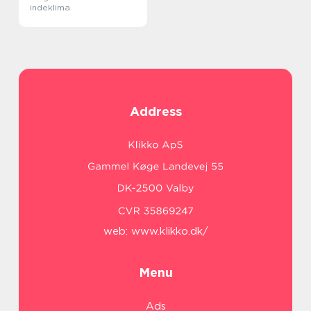
indeklima
Address
web:
www.klikko.dk/
Menu
Ads